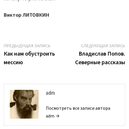
Виктор ЛИТОВКИН
Навигация
Предыдущая
С
ПРЕДЫДУЩАЯ ЗАПИСЬ
СЛЕДУЮЩАЯ ЗАПИСЬ
запись:
з
Как нам обустроить
Владислав Попов.
по
мессию
Северные рассказы
записям
adm
Посмотреть все записи автора
adm →