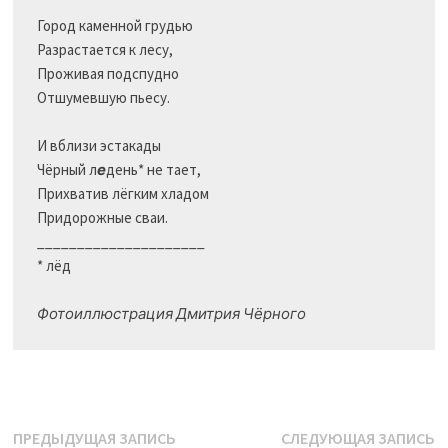
Город каменной грудью

Разрастается к лесу,

Проживая подспудно

Отшумевшую пьесу.	 

И вблизи эстакады

Чёрный л
е
день* не тает, 

Прихватив лёгким хладом

Придорожные сваи.

_____________________

* лёд

Фотоиллюстрация Дмитрия Чёрного
Навигация
Предыдущая
С
ПРЕДЫДУЩАЯ ЗАПИСЬ
СЛЕДУЮЩАЯ ЗАПИСЬ