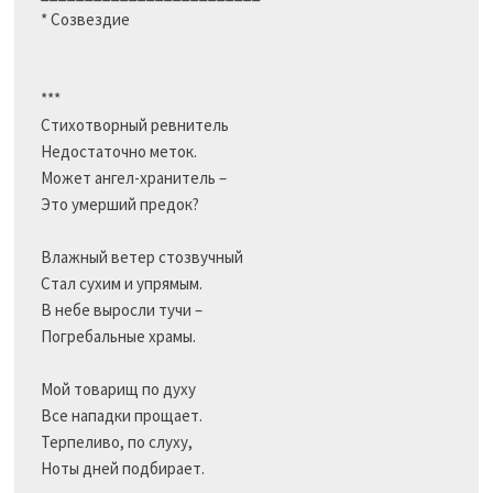
* Созвездие 

***

Стихотворный ревнитель

Недостаточно меток.

Может ангел-хранитель –

Это умерший предок?

Влажный ветер стозвучный

Стал сухим и упрямым.

В небе выросли тучи –

Погребальные храмы.

Мой товарищ по духу

Все нападки прощает.

Терпеливо, по слуху,

Ноты дней подбирает.
