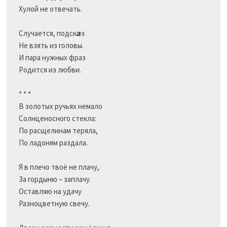
Хулой не отвечать.

Случается, подск
а
з                      

Не взять из головы.

И пара нужных фраз

Родится из любви.

* * *

В золотых ручьях немало

Солнценосного стекла:

По расщелинам теряла,

По ладоням раздала.

Я в плечо твоё не плачу,

За гордыню – заплачу.                  

Оставляю на удачу

Разноцветную свечу.
