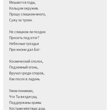
Мешаются годы,

Кольцом окружив.

Прошу слишком много,

Сужу за троих.

Не слишком ли поздно

Просить под итог?

Небесные гроздья 

При жизни дал Бог:

Космический сполох,

Подземный огонь,

Вручал среди споров,

Как посох в ладонь.

Умом понимаю, 

Что Ты вездесущ.

Поддержаны храмы 

Костьми мёртвых душ.
