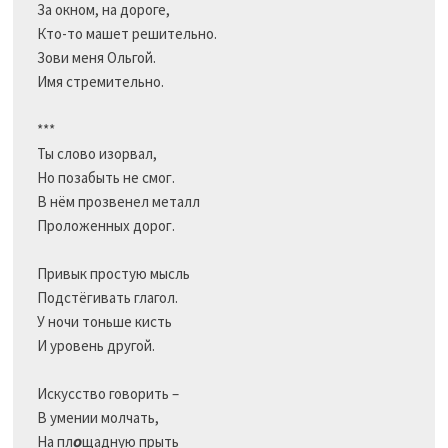
За окном, на дороге,

Кто-то машет решительно.

Зови меня Ольгой.

Имя стремительно.

***

Ты слово изорвал,

Но позабыть не смог.	

В нём прозвенел металл

Проложенных дорог.

Привык простую мысль

Подстёгивать глагол.

У ночи тоньше кисть

И уровень другой.

Искусство говорить –

В умении молчать,

На пл
о
щадную прыть                  
