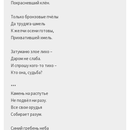
Покрасневший клён.

Только бронзовые пчёлы

Да трудяга-шмель

К желчи осени готовы,

Прихватившей хмель.

Затуманю злое лихо –

Даром не слаба.                             

И спрошу кого-то тихо –

Кто она, судьба?

***

Камень на распутье

Не подвёл ни разу.

Все свои орудья

Собирает разум.

Синий гребень неба
