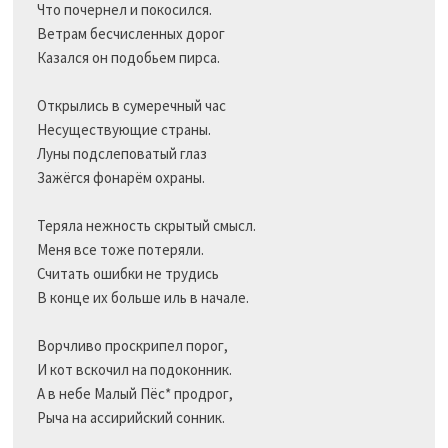
Что почернел и покосился.

Ветрам бесчисленных дорог

Казался он подобьем пирса.

Открылись в сумеречный час 

Несуществующие страны.

Луны подслеповатый глаз

Зажёгся фонарём охраны.

Теряла нежность скрытый смысл.

Меня все тоже потеряли.

Считать ошибки не трудись 

В конце их больше иль в начале.

Ворчливо проскрипел порог,

И кот вскочил на подоконник.

А в небе Малый Пёс* продрог,

Рыча на ассирийский сонник.

_________________________
