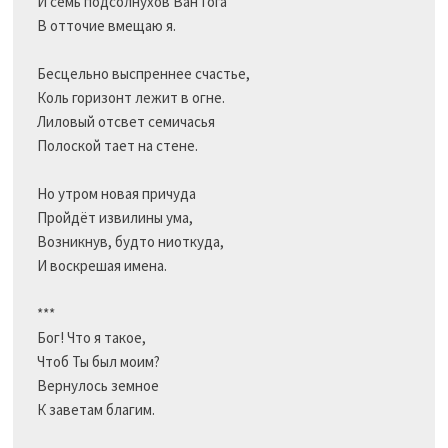
И семь подсолнухов Ван Гога

В отточие вмещаю я.

Бесцельно выспреннее счастье,

Коль горизонт лежит в огне.

Лиловый отсвет семичасья

Полоской тает на стене.

Но утром новая причуда

Пройдёт извилины ума,

Возникнув, будто ниоткуда,

И воскрешая имена.

***

Бог! Что я такое,

Чтоб Ты был моим?

Вернулось земное

К заветам благим.
