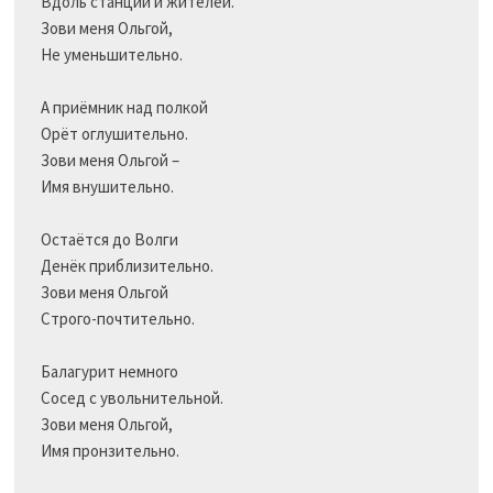
Вдоль станций и жителей.

Зови меня Ольгой,

Не уменьшительно.

А приёмник над полкой

Орёт оглушительно.

Зови меня Ольгой –

Имя внушительно.

Остаётся до Волги

Денёк приблизительно.

Зови меня Ольгой

Строго-почтительно.

Балагурит немного

Сосед с увольнительной.

Зови меня Ольгой, 

Имя пронзительно.
