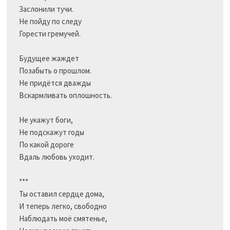
Заслонили тучи.

Не пойду по следу

Горести гремучей.

Будущее жаждет

Позабыть о прошлом.

Не придётся дважды

Вскармливать оплошность.

Не укажут боги,

Не подскажут годы

По какой дороге

Вдаль любовь уходит.

***

Ты оставил сердце дома,

И теперь легко, свободно

Наблюдать моё смятенье,
