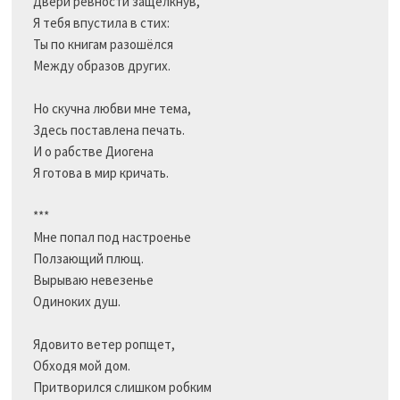
Двери ревности защёлкнув,

Я тебя впустила в стих:

Ты по книгам разошёлся

Между образов других.

Но скучна любви мне тема,

Здесь поставлена печать.

И о рабстве Диогена

Я готова в мир кричать.

***

Мне попал под настроенье

Ползающий плющ.

Вырываю невезенье

Одиноких душ.

Ядовито ветер ропщет,

Обходя мой дом.

Притворился слишком робким	
