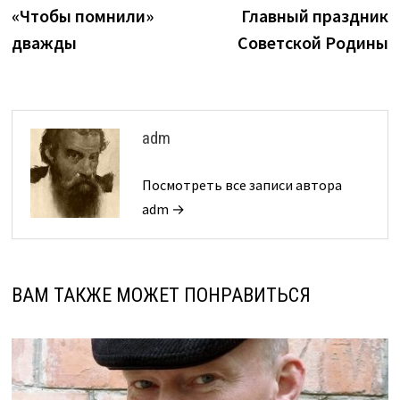
запись:
з
«Чтобы помнили»
Главный праздник
по
дважды
Советской Родины
записям
adm
Посмотреть все записи автора
adm →
ВАМ ТАКЖЕ МОЖЕТ ПОНРАВИТЬСЯ