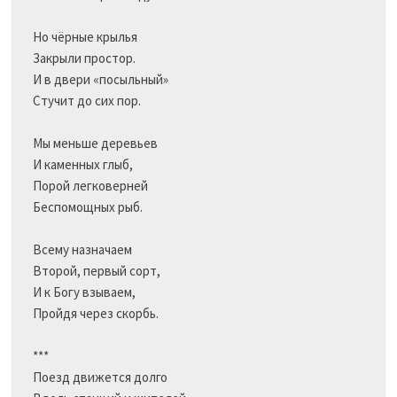
Но чёрные крылья

Закрыли простор.

И в двери «посыльный»

Стучит до сих пор.

Мы меньше деревьев

И каменных глыб,

Порой легковерней

Беспомощных рыб.

Всему назначаем

Второй, первый сорт,

И к Богу взываем,

Пройдя через скорбь.

***

Поезд движется долго
