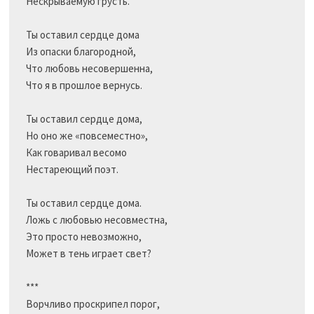
Нескрываемую грусть.

Ты оставил сердце дома

Из опаски благородной,

Что любовь несовершенна,

Что я в прошлое вернусь.

Ты оставил сердце дома,

Но оно же «повсеместно»,

Как говаривал весомо

Нестареющий поэт.

Ты оставил сердце дома.

Ложь с любовью несовместна,

Это просто невозможно,

Может в тень играет свет?

***

Ворчливо проскрипел порог,
