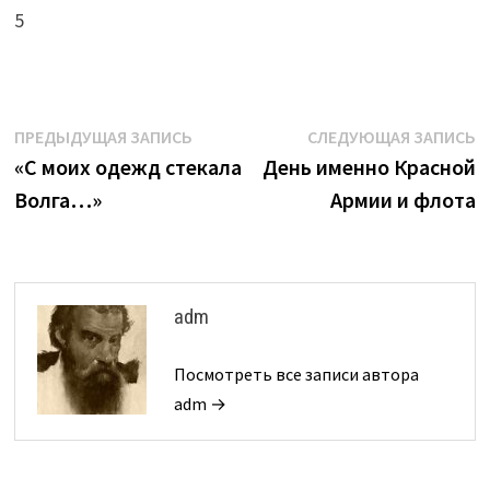
5
Навигация
Предыдущая
С
ПРЕДЫДУЩАЯ ЗАПИСЬ
СЛЕДУЮЩАЯ ЗАПИСЬ
запись:
з
«С моих одежд стекала
День именно Красной
по
Волга…»
Армии и флота
записям
adm
Посмотреть все записи автора
adm →