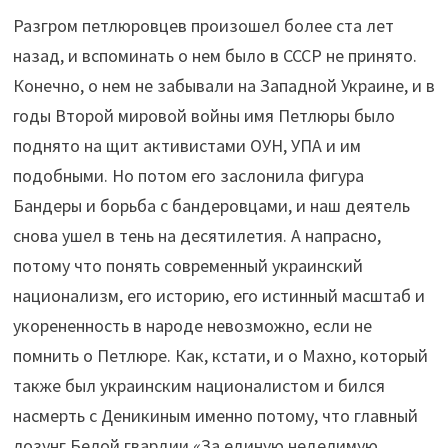
Разгром петлюровцев произошел более ста лет
назад, и вспоминать о нем было в СССР не принято.
Конечно, о нем не забывали на Западной Украине, и в
годы Второй мировой войны имя Петлюры было
поднято на щит активистами ОУН, УПА и им
подобными. Но потом его заслонила фигура
Бандеры и борьба с бандеровцами, и наш деятель
снова ушел в тень на десятилетия. А напрасно,
потому что понять современный украинский
национализм, его историю, его истинный масштаб и
укорененность в народе невозможно, если не
помнить о Петлюре. Как, кстати, и о Махно, который
также был украинским националистом и бился
насмерть с Деникиным именно потому, что главный
лозунг Белой гвардии «За единую неделимую