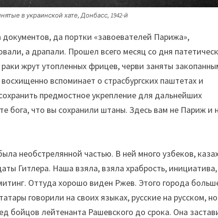
ятые в украинской хате, Донбасс, 1942-й
па документов, да портки «завоевателей Парижа»,
овали, а драпали. Прошел всего месяц со дня патетичес
, раки жрут утопленных фрицев, черви заняты закопанны
й восхищенно вспоминает о страсбургских паштетах и
 сохранить предмостное укрепление для дальнейших
е бога, что вы сохранили штаны. Здесь вам не Париж и 
была необстрелянной частью. В ней много узбеков, каза
аты Гитлера. Наша взяла, взяла храбрость, инициатива,
 митинг. Оттуда хорошо виден Ржев. Этого города больш
татары говорили на своих языках, русские на русском, н
ред бойцов лейтенанта Рашевского до срока. Она застав