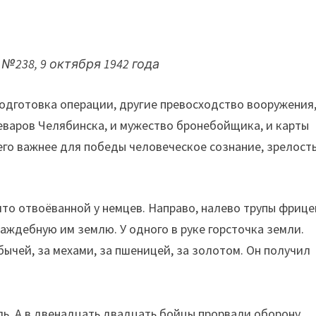
 №238, 9 октября 1942 года
одготовка операции, другие превосходство вооружения
леваров Челябинска, и мужество бронебойщика, и карты
го важнее для победы человеческое сознание, зрелост
что отвоёванной у немцев. Направо, налево трупы фрице
аждебную им землю. У одного в руке горсточка земли.
бычей, за мехами, за пшеницей, за золотом. Он получил
ль. А в двенадцать двадцать бойцы прорвали оборону.