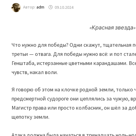
Автор:
adm
09.10.2024
«Красная звезда»
Что нужно для победы? Одни скажут, тщательная п
третьи — отвага. Для победы нужно всё: и пот ста
Генштаба, истерзанные цветными карандашами. Все
чувств, накал воли.
Я говорю об этом на клочке родной земли, только 
предсмертной судороге они цеплялись за чужую, вр
Магистр права или просто колбасник, он шёл за до
щепотку земли.
Атака должна была начаться в тринадцать ноль-но