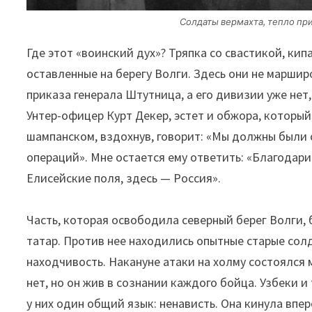
Солдаты вермахта, тепло прин
Где этот «воинский дух»? Тряпка со свастикой, ки
оставленные на берегу Волги. Здесь они не маршир
приказа генерала Штутница, а его дивизии уже нет
Унтер-офицер Курт Декер, эстет и обжора, которы
шампанском, вздохнув, говорит: «Мы должны были
операций». Мне остается ему ответить: «Благодарит
Елисейские поля, здесь — Россия».
Часть, которая освободила северный берег Волги, 
татар. Против нее находились опытные старые солд
находчивость. Накануне атаки на холму состоялся
нет, но он жив в сознании каждого бойца. Узбеки и 
у них один общий язык: ненависть. Она кинула впе