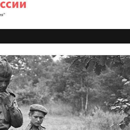
оссии
ия"