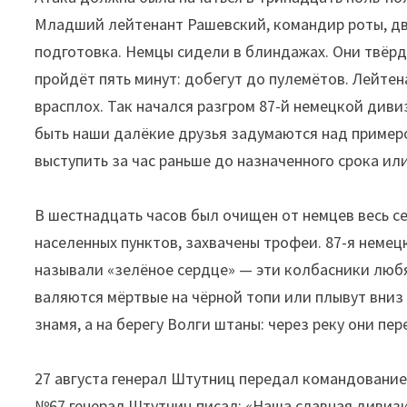
Младший лейтенант Рашевский, командир роты, дв
подготовка. Немцы сидели в блиндажах. Они твёрд
пройдёт пять минут: добегут до пулемётов. Лейтен
врасплох. Так начался разгром 87-й немецкой диви
быть наши далёкие друзья задумаются над примеро
выступить за час раньше до назначенного срока или
В шестнадцать часов был очищен от немцев весь с
населенных пунктов, захвачены трофеи. 87-я неме
называли «зелёное сердце» — эти колбасники люб
валяются мёртвые на чёрной топи или плывут вниз 
знамя, а на берегу Волги штаны: через реку они пе
27 августа генерал Штутниц передал командование
№67 генерал Штутниц писал: «Наша славная дивизи