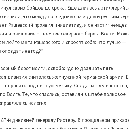
инул своих бойцов до срока. Ещё длилась артиллерийс
о верили, что между последним снарядом и русским «ур
ант Рашевский проявил инициативу, и он настиг немцев
зии и очищение от немцев северного берега Волги. Мож
м лейтенанта Рашевского и спросят себя: что лучше —
 опоздать на год?*
еверный берег Волги, освобождено двадцать пять
цкая дивизия считалась жемчужиной германской армии. Е
ят воровать под нежную музыку. Солдаты «зелёного сер
по Волге. Те, что спаслись, оставили в штабе полковое
реправлялись налегке.
 87-й дивизией генералу Рихтеру. В прощальном приказ
я промаршировала через Бельгию в Париж и на Луару, а