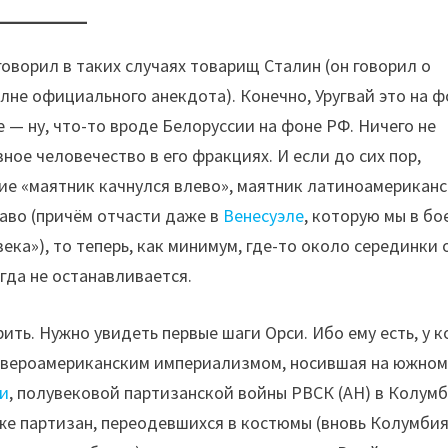
говорил в таких случаях товарищ Сталин (он говорил о
лне официального анекдота). Конечно, Уругвай это на ф
 — ну, что-то вроде Белоруссии на фоне РФ. Ничего не
ое человечество в его фракциях. И если до сих пор,
ие «маятник качнулся влево», маятник латиноамерикан
аво (причём отчасти даже в
Венесуэле
, которую мы в бо
ка»), то теперь, как минимум, где-то около серединки 
гда не останавливается.
ить. Нужно увидеть первые шаги Орси. Ибо ему есть, у к
 североамериканским империализмом, носившая на южно
и
, полувековой партизанской войны РВСК (АН) в Колумб
же партизан, переодевшихся в костюмы (вновь Колумбия