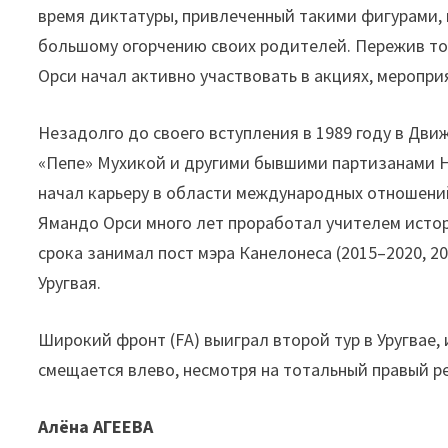
время диктатуры, привлеченный такими фигурами,
большому огорчению своих родителей. Пережив точ
Орси начал активно участвовать в акциях, меропр
Незадолго до своего вступления в 1989 году в Дви
«Пепе» Мухикой и другими бывшими партизанами 
начал карьеру в области международных отношений
Ямандо Орси много лет проработал учителем истори
срока занимал пост мэра Канелонеса (2015–2020, 2
Уругвая.
Широкий фронт (FА) выиграл второй тур в Уругвае,
смещается влево, несмотря на тотальный правый р
Алёна АГЕЕВА