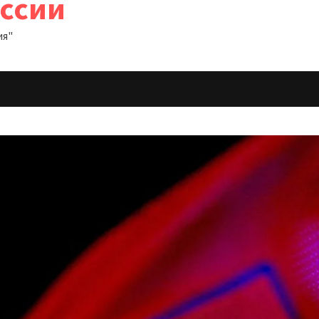
оссии
ия"