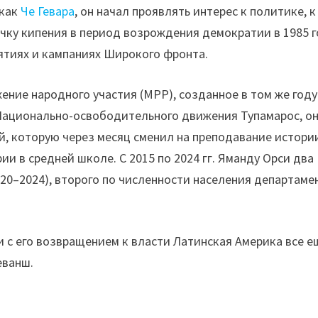
 как
Че Гевара
, он начал проявлять интерес к политике, к
ку кипения в период возрождения демократии в 1985 г
иятиях и кампаниях Широкого фронта.
жение народного участия (MPP), созданное в том же году
Национально-освободительного движения Тупамарос, о
, которую через месяц сменил на преподавание истори
и в средней школе. С 2015 по 2024 гг. Яманду Орси два
020–2024), второго по численности населения департаме
 и с его возвращением к власти Латинская Америка все е
еванш.