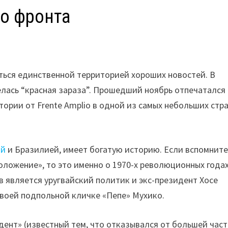
о фронта
ься единственной территорией хороших новостей. В
велась “красная зараза”. Прошедший ноябрь отпечатался 
ории от Frente Amplio в одной из самых небольших стр
ой
и Бразилией, имеет богатую историю. Если вспомнит
ложение», то это именно о 1970-х революционных годах
ев является уругвайский политик и экс-президент Хосе
своей подпольной кличке «Пепе» Мухико.
ент» (известный тем, что отказывался от большей час