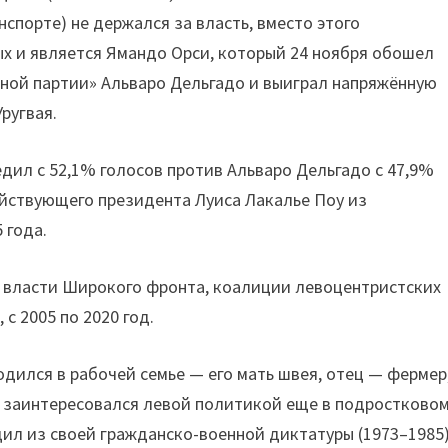
спорте) не держался за власть, вместо этого
х и является Ямандо Орси, который 24 ноября обошел
ьной партии» Альваро Дельгадо и выиграл напряжённую
ругвая.
дил с 52,1% голосов против Альваро Дельгадо с 47,9%
ействующего президента Луиса Лакалье Поу из
 года.
к власти Широкого фронта, коалиции левоцентристских
 с 2005 по 2020 год.
дился в рабочей семье — его мать швея, отец — фермер,
н заинтересовался левой политикой еще в подростково
одил из своей гражданско-военной диктатуры (1973–1985)