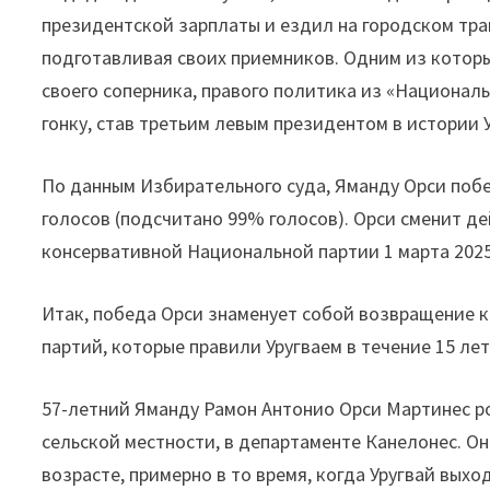
президентской зарплаты и ездил на городском тран
подготавливая своих приемников. Одним из которы
своего соперника, правого политика из «Национал
гонку, став третьим левым президентом в истории У
По данным Избирательного суда, Яманду Орси побе
голосов (подсчитано 99% голосов). Орси сменит д
консервативной Национальной партии 1 марта 2025
Итак, победа Орси знаменует собой возвращение 
партий, которые правили Уругваем в течение 15 лет,
57-летний Яманду Рамон Антонио Орси Мартинес ро
сельской местности, в департаменте Канелонес. О
возрасте, примерно в то время, когда Уругвай вых