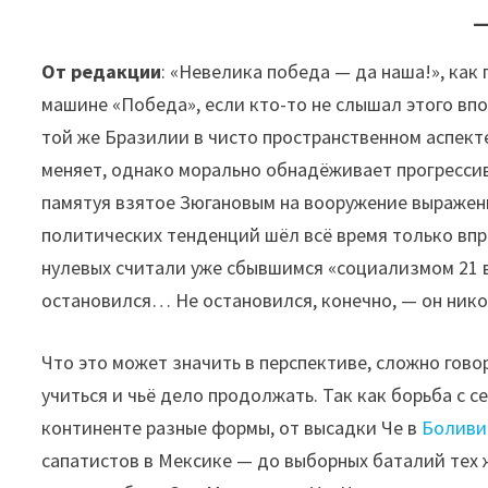
От редакции
: «Невелика победа — да наша!», как 
машине «Победа», если кто-то не слышал этого впо
той же Бразилии в чисто пространственном аспекте
меняет, однако морально обнадёживает прогрессивн
памятуя взятое Зюгановым на вооружение выражен
политических тенденций шёл всё время только впр
нулевых считали уже сбывшимся «социализмом 21 ве
остановился… Не остановился, конечно, — он нико
Что это может значить в перспективе, сложно говор
учиться и чьё дело продолжать. Так как борьба с
континенте разные формы, от высадки Че в
Боливи
сапатистов в Мексике — до выборных баталий тех 