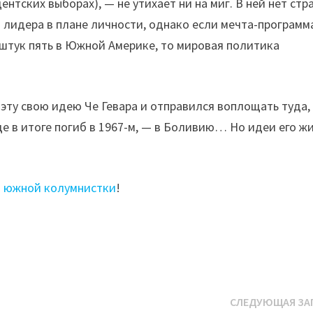
ентских выборах), — не утихает ни на миг. В ней нет стр
 и лидера в плане личности, однако если мечта-программ
 штук пять в Южной Америке, то мировая политика
 эту свою идею Че Гевара и отправился воплощать туда,
е в итоге погиб в 1967-м, — в Боливию… Но идеи его ж
й
южной колумнистки
!
СЛЕДУЮЩАЯ ЗА