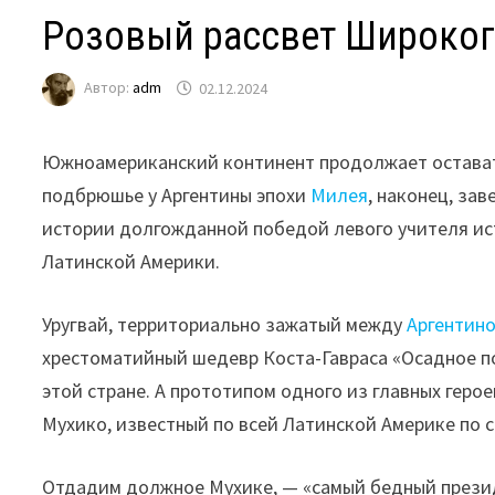
Розовый рассвет Широког
Автор:
adm
02.12.2024
Южноамериканский континент продолжает остават
подбрюшье у Аргентины эпохи
Милея
, наконец, за
истории долгожданной победой левого учителя ист
Латинской Америки.
Уругвай, территориально зажатый между
Аргентин
хрестоматийный шедевр Коста-Гавраса «Осадное по
этой стране. А прототипом одного из главных геро
Мухико, известный по всей Латинской Америке по 
Отдадим должное Мухике, — «самый бедный презид