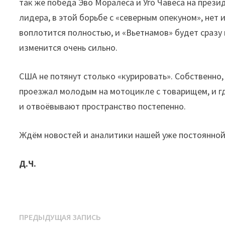
так же победа Эво Моралеса и Уго Чавеса на презид
лидера, в этой борьбе с «северным опекуном», нет
воплотится полностью, и «Вьетнамов» будет сразу
изменится очень сильно.
США не потянут столько «курировать». Собственно,
проезжал молодым на мотоцикле с товарищем, и гд
и отвоёвывают пространство постепенно.
Ждём новостей и аналитики нашей уже постоянно
Д.Ч.
Навигация
Предыдущая
ПРЕДЫДУЩАЯ ЗАПИСЬ