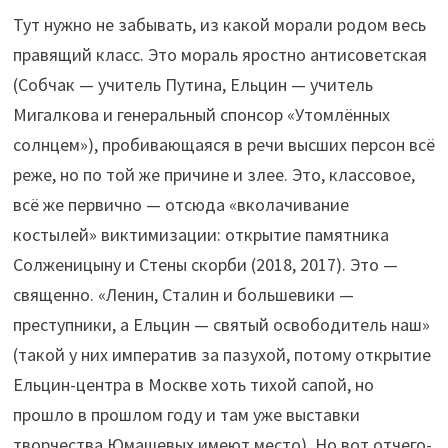
Тут нужно не забывать, из какой морали родом весь
правящий класс. Это мораль яростно антисоветская
(Собчак — учитель Путина, Ельцин — учитель
Мигалкова и генеральный спонсор «Утомлённых
солнцем»), пробивающаяся в речи высших персон всё
реже, но по той же причине и злее. Это, классовое,
всё же первично — отсюда «вколачивание
костылей» виктимизации: открытие памятника
Солженицыну и Стены скорби (2018, 2017). Это —
священно. «Ленин, Сталин и большевики —
преступники, а Ельцин — святый освободитель наш»
(такой у них императив за пазухой, потому открытие
Ельцин-центра в Москве хоть тихой сапой, но
прошло в прошлом году и там уже выставки
творчества Юмашевых имеют место). Но вот отчего-