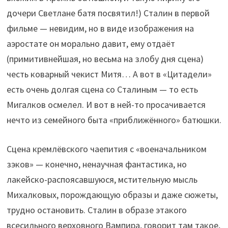
дочери Светлане батя посвятил!) Сталин в первой
фильме — невидим, но в виде изображения на
аэростате он морально давит, ему отдаёт
(примитивнейшая, но весьма на злобу дня сцена)
честь коварный чекист Митя… А вот в «Цитадели»
есть очень долгая сцена со Сталиным — то есть
Мигалков осмелел. И вот в ней-то просачивается
нечто из семейного быта «приближённого» батюшки.
Сцена кремлёвского чаепития с «военачальником
зэков» — конечно, ненаучная фантастика, но
лакейско-распоясавшуюся, мстительную мысль
Михалковых, порождающую образы и даже сюжеты,
трудно остановить. Сталин в образе этакого
всесильного верховного Вампира, говорит там такое,