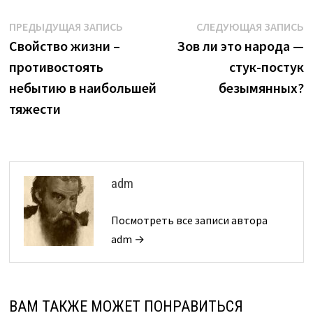
Навигация
Предыдущая
С
ПРЕДЫДУЩАЯ ЗАПИСЬ
СЛЕДУЮЩАЯ ЗАПИСЬ
запись:
з
Свойство жизни –
Зов ли это народа —
по
противостоять
стук-постук
записям
небытию в наибольшей
безымянных?
тяжести
adm
Посмотреть все записи автора
adm →
ВАМ ТАКЖЕ МОЖЕТ ПОНРАВИТЬСЯ