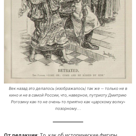
Век назад это делалось (изображалось) так же — только не в
кино и не в самой России, что, наверное, путриоту Дмитрию
Рогозину как-то не очень-то приятно
как «царскому волку»
позорному
…
От редакции
: То, как об исторические фигуры