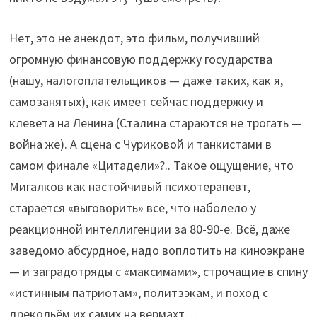
Нет, это не анекдот, это фильм, получивший
огромную финансовую поддержку государства
(нашу, налогоплательщиков — даже таких, как я,
самозанятых), как имеет сейчас поддержку и
клевета на Ленина (Сталина стараются не трогать —
война же). А сцена с Чуриковой и танкистами в
самом финале «Цитадели»?.. Такое ощущение, что
Мигалков как настойчивый психотерапевт,
старается «выговорить» всё, что наболело у
реакционной интеллигенции за 80-90-е. Всё, даже
заведомо абсурдное, надо воплотить на киноэкране
— и заградотряды с «максимами», строчащие в спину
«истинным патриотам», политзэкам, и поход с
дрекольём их самих на вермахт…