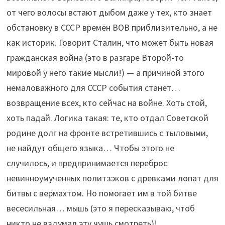
от чего волосы встают дыбом даже у тех, кто знает
обстановку в СССР времён ВОВ приблизительно, а не
как историк. Говорит Сталин, что может быть новая
гражданская война (это в разгаре Второй-то
мировой у него такие мысли!) — а причиной этого
немаловажного для СССР события станет…
возвращение всех, кто сейчас на войне. Хоть стой,
хоть падай. Логика такая: те, кто отдал Советской
родине долг на фронте встретившись с тыловыми,
не найдут общего языка… Чтобы этого не
случилось, и предпринимается переброс
невинноумученных политзэков с древками лопат для
битвы с вермахтом. Но помогает им в той битве
весесильная… мышь (это я пересказываю, чтоб
никто не вздумал эту чушь смотреть)!