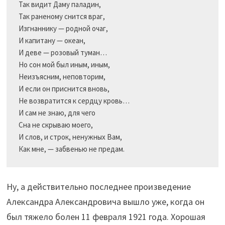
Так видит Даму паладин,

Так раненому снится враг,

Изгнаннику — родной очаг,

И капитану — океан,

И деве — розовый туман…

Но сон мой был иным, иным,

Неизъясним, неповторим,

И если он приснится вновь,

Не возвратится к сердцу кровь…

И сам не знаю, для чего

Сна не скрываю моего,

И слов, и строк, ненужных Вам,

Ну, а действительно последнее произведение
Александра Александровича вышло уже, когда он
был тяжело болен 11 февраля 1921 года. Хорошая