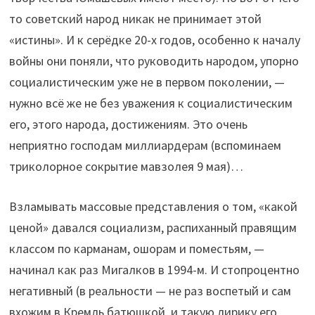
то советский народ никак не принимает этой
«истины». И к серёдке 20-х годов, особенно к началу
войны они поняли, что руководить народом, упорно
социалистическим уже не в первом поколении, —
нужно всё же не без уважения к социалистическим
его, этого народа, достижениям. Это очень
неприятно господам миллиардерам (вспоминаем
триколорное сокрытие мавзолея 9 мая)…
Взламывать массовые представления о том, «какой
ценой» давался социализм, распиханный правящим
классом по карманам, ошорам и поместьям, —
начинал как раз Мигалков в 1994-м. И стопроцентно
негативный (в реальности — не раз воспетый и сам
вхожим в Кремль батюшкой, и такую лирику его