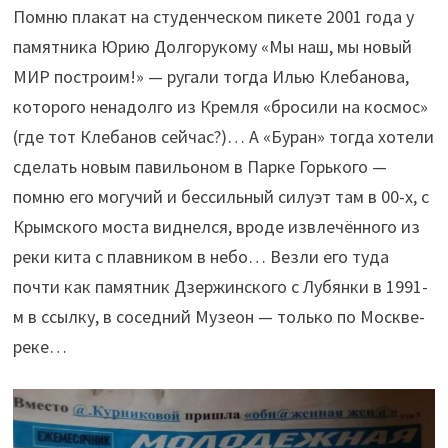
Помню плакат на студенческом пикете 2001 года у
памятника Юрию Долгорукому «Мы наш, мы новый
МИР построим!» — ругали тогда Илью Клебанова,
которого ненадолго из Кремля «бросили на космос»
(где тот Клебанов сейчас?)… А «Буран» тогда хотели
сделать новым павильоном в Парке Горького —
помню его могучий и бессильный силуэт там в 00-х, с
Крымского моста виднелся, вроде извлечённого из
реки кита с плавником в небо… Везли его туда
почти как памятник Дзержинского с Лубянки в 1991-
м в ссылку, в соседний Музеон — только по Москве-
реке…