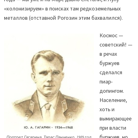
«колонизируем» в поисках там редкоземельных
металлов (отставной Рогозин этим бахвалился).
Космос —
советский! —
в речах
буржуев
сделался
пиар-
допингом.
Население,
хоть и
вымирающее
при власти
буржуев, но
Портрет Гагарина. Тарас Панченко, 1989 год