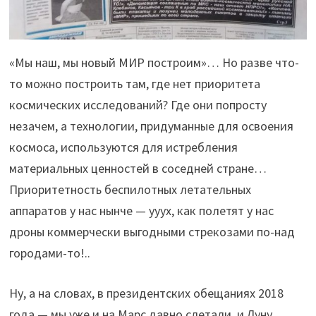
«Мы наш, мы новый МИР построим»… Но разве что-
то можно построить там, где нет приоритета
космических исследований? Где они попросту
незачем, а технологии, придуманные для освоения
космоса, используются для истребления
материальных ценностей в соседней стране…
Приоритетность беспилотных летательных
аппаратов у нас нынче — ууух, как полетят у нас
дроны коммерчески выгодными стрекозами по-над
городами-то!..
Ну, а на словах, в президентских обещаниях 2018
года — мы уже и на Марс давно слетали, и Луну