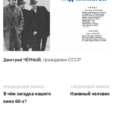
Дмитрий ЧЁРНЫЙ
, гражданин СССР
Навигация
Предыдущая
С
ПРЕДЫДУЩАЯ ЗАПИСЬ
СЛЕДУЮЩАЯ ЗАПИСЬ
запись:
з
В чём зaгадка нашeго
Наивный человек
по
кинo 60-x?
записям