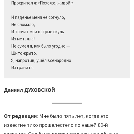
Прохрипел я: «Похоже, живой!»

И паденье меня не согнуло,

Не сломало,

И торчат мои острые скулы

Из металла!

Не сумел я, как было угодно —

Шито-крыто.

Я, напротив, ушёл всенародно

Из гранита.
Даниил ДУХОВСКОЙ
От редакции
: Мне было пять лет, когда это
известие тихо прошелестело по нашей 89-й
квартире. Оно было воспринято так, как обычно