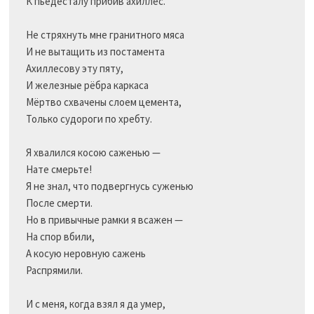
К пьедесталу прибив ахиллес.

Не стряхнуть мне гранитного мяса

И не вытащить из постамента

Ахиллесову эту пяту,

И железные рёбра каркаса

Мёртво схвачены слоем цемента,

Только судороги по хребту.

Я хвалился косою саженью —

Нате смерьте!

Я не знал, что подвергнусь суженью

После смерти.

Но в привычные рамки я всажен —

На спор вбили,

А косую неровную сажень

Распрямили.

И с меня, когда взял я да умер,
