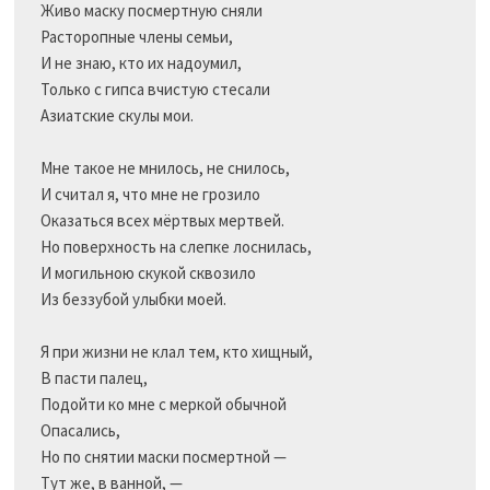
Живо маску посмертную сняли

Расторопные члены семьи,

И не знаю, кто их надоумил,

Только с гипса вчистую стесали

Азиатские скулы мои.

Мне такое не мнилось, не снилось,

И считал я, что мне не грозило

Оказаться всех мёртвых мертвей.

Но поверхность на слепке лоснилась,

И могильною скукой сквозило

Из беззубой улыбки моей.

Я при жизни не клал тем, кто хищный,

В пасти палец,

Подойти ко мне с меркой обычной

Опасались,

Но по снятии маски посмертной —

Тут же, в ванной, —
