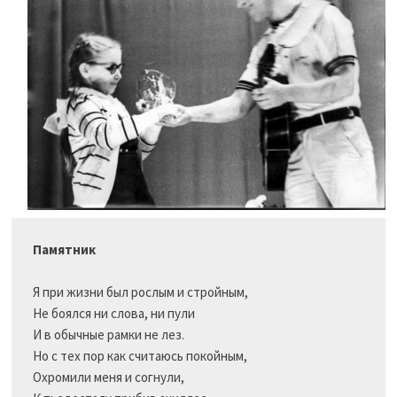
Памятник
Я при жизни был рослым и стройным,

Не боялся ни слова, ни пули

И в обычные рамки не лез.

Но с тех пор как считаюсь покойным,

Охромили меня и согнули,
