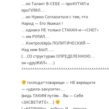
…он Талант В-СЕБЕ — проКУТИЛ и
проГУЛЯЛ…
…но Нужно Согласиться с тем, что
Народ — Его Уважал !
…однако НЕ только СТАКАН-и—«СНЕГ»
— им РУЛИЛ…
…Контрол(ёр)ь ПОЛИТИЧЕСКИЙ —
Над ним БЫЛ…..
(…СО структураю ОПРЕДЕЛЁННОЮ…
он «друЖИЛ»…..)
^^^^^^^^^^^^^^^^^^^^^^^^^^^^^^^^^^^^^^^^
господа=товарищи — НЕ верещите
— «удила-закусите»…
(ведь ТАКИМ путём…Вы — Себя
«ЗАСВЕТИТЕ»…)
( «НАТЯНИте—лейцы» И… просто