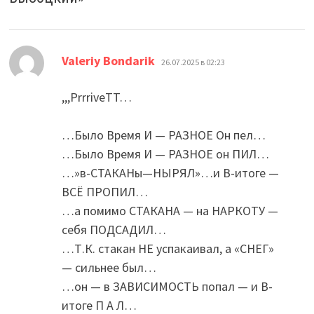
:
Valeriy Bondarik
26.07.2025 в 02:23
,,,PrrriveTT…
…Было Время И — РАЗНОЕ Он пел…
…Было Время И — РАЗНОЕ он ПИЛ…
…»в-СТАКАНы—НЫРЯЛ»…и В-итоге —
ВСЁ ПРОПИЛ…
…а помимо СТАКАНА — на НАРКОТУ —
себя ПОДСАДИЛ…
…Т.К. стакан НЕ успакаивал, а «СНЕГ»
— сильнее был…
…он — в ЗАВИСИМОСТЬ попал — и В-
итоге П А Л…