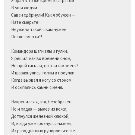
Я орал в то же время кастратом

В уши людям.

Саван сдёрнули! Как я обужен —

Нате смерьте!

Неужели такой я вам нужен

После смерти?!

Командора шаги злы и гулки.

Я решил: как во времени оном,

Не пройтись ли, по плитам звеня?

И шарахнулись толпы в проулки,

Когда вырвал я ногу со стоном

И осыпались камни с меня.

Накренился я, гол, безобразен,

Но и падая — вылез из кожи,

Дотянулся железной клюкой,

И, когда уже грохнулся наземь,

Из разодранных рупоров всё же
