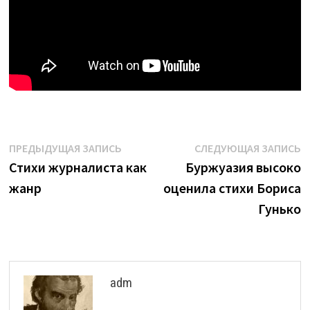
Навигация
Предыдущая
С
ПРЕДЫДУЩАЯ ЗАПИСЬ
СЛЕДУЮЩАЯ ЗАПИСЬ
запись:
з
Стихи журналиста как
Буржуазия высоко
по
жанр
оценила стихи Бориса
записям
Гунько
adm