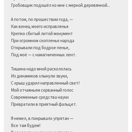
Гробовщик подошёл ко мне с меркой деревянной...

А потом, по прошествии года, —

Как венец моего исправленья

Крепко сбитый литой монумент

При огромном скопленье народа

Открывали под бодрое пенье,

Под моё — с намагниченных лент.

Тишина надо мной раскололась

Из динамиков хлынули звуки,

С крыш ударил направленный свет!

Мой отчаяньем сорванный голос

Современные средства науки

Превратили в приятный фальцет.

Я немел, в покрывало упрятан —

Все там будем!
