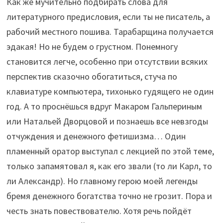
Как же мучительно подбирать слова для
литературного предисловия, если ты не писатель, а
рабочий местного пошива. Тарабарщина получается
эдакая! Но не будем о грустном. Понемногу
становится легче, особенно при отсутствии всяких
перспектив сказочно обогатиться, стуча по
клавиатуре компьютера, тихонько гудящего не один
год. А то проснёшься вдруг Макаром Гальпериным
или Натальей Дворцовой и познаешь все невзгоды
отчуждения и денежного фетишизма… Один
пламенный оратор выступал с лекцией по этой теме,
только запамятовал я, как его звали (то ли Карл, то
ли Александр). Но главному герою моей легенды
бремя денежного богатства точно не грозит. Пора и
честь знать повествователю. Хотя речь пойдёт