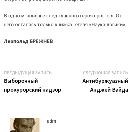
В одно мгновенье след главного героя простыл. От
него осталась только книжка Гегеля «Наука логики».
Леопольд БРЕЖНЕВ
Навигация
Предыдущая
С
ПРЕДЫДУЩАЯ ЗАПИСЬ
СЛЕДУЮЩАЯ ЗАПИСЬ
запись:
з
Выборочный
Антибуржуазный
по
прокурорский надзор
Анджей Вайда
записям
adm