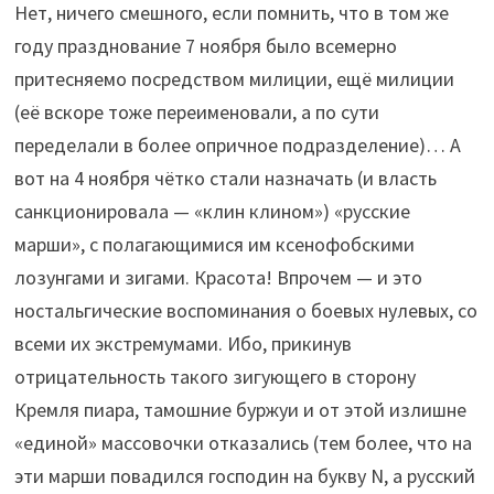
Нет, ничего смешного, если помнить, что в том же
году празднование 7 ноября было всемерно
притесняемо посредством милиции, ещё милиции
(её вскоре тоже переименовали, а по сути
переделали в более опричное подразделение)… А
вот на 4 ноября чётко стали назначать (и власть
санкционировала — «клин клином») «русские
марши», с полагающимися им ксенофобскими
лозунгами и зигами. Красота! Впрочем — и это
ностальгические воспоминания о боевых нулевых, со
всеми их экстремумами. Ибо, прикинув
отрицательность такого зигующего в сторону
Кремля пиара, тамошние буржуи и от этой излишне
«единой» массовочки отказались (тем более, что на
эти марши повадился господин на букву N, а русский