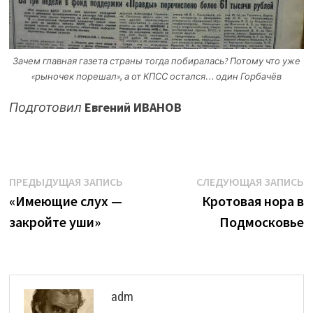
Зачем главная газета страны тогда побиралась? Потому что уже
«рыночек порешал», а от КПСС остался… один Горбачёв
Подготовил
Евгений ИВАНОВ
Навигация
Предыдущая
С
ПРЕДЫДУЩАЯ ЗАПИСЬ
СЛЕДУЮЩАЯ ЗАПИСЬ
запись:
з
«Имеющие слух —
Кротовая нора в
по
закройте уши»
Подмосковье
записям
adm