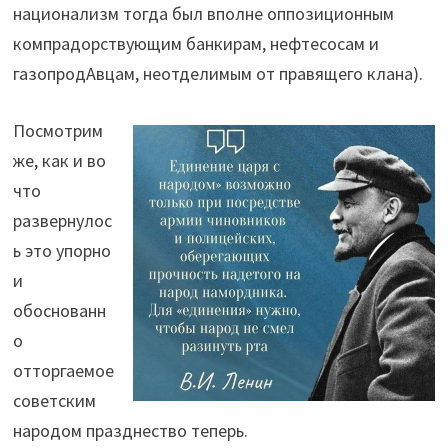
национализм тогда был вполне оппозиционным
компрадорствующим банкирам, нефтесосам и
газопродАвцам, неотделимым от правящего клана).
Посмотрим
же, как и во
что
развернулос
ь это упорно
и
обоснованн
о
отторгаемое
советским
народом празднество теперь.