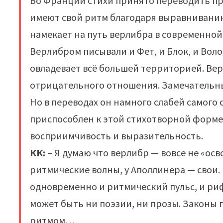
Во Франции стихи принято переводить про
имеют свой ритм благодаря выравниванию 
намекает на путь верлибра в современной
Верлибром писывали и Фет, и Блок, и Вол
овладевает всё большей территорией. Верл
отрицательного отношения. Замечательн
Но в переводах он намного слабей самого с
приспособлен к этой стихотворной форме
восприимчивость и выразительность.
КК:
– Я думаю что верлибр — вовсе не «ос
ритмические волны, у Аполлинера — свои
одновременно и ритмический пульс, и ри
может быть ни поэзии, ни прозы. Законы
ритмом…