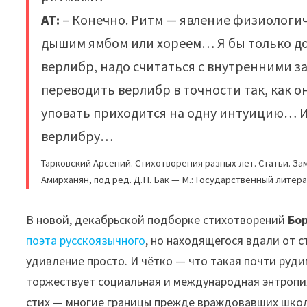
АТ:
– Конечно. Ритм — явление физиологич
дышим ямбом или хореем… Я бы только до
верлибр, надо считаться с внутренними з
переводить верлибр в точности так, как о
уповать приходится на одну интуицию… И
верлибру…
Тарковский Арсений. Стихотворения разных лет. Статьи. Замет
Амирханян, под ред. Д.П. Бак — М.: Государственный литерат
В новой, декабрьской подборке стихотворений
Бо
поэта русскоязычного
, но находящегося вдали от 
удивление просто. И чётко — что такая почти рудим
торжествует социальная и международная энтропия
стих — многие границы прежде враждовавших школ