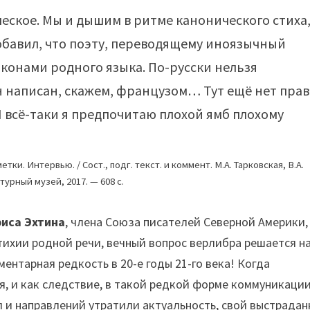
еское. Мы и дышим в ритме канонического стиха
бавил, что поэту, переводящему иноязычный
аконами родного языка. По-русски нельзя
н написан, скажем, французом… Тут ещё нет прав
 всё-таки я предпочитаю плохой ямб плохому
ки. Интервью. / Сост., подг. текст. и коммент. М.А. Тарковская, В.А.
урный музей, 2017. — 608 с.
риса Эхтина
, члена Союза писателей Северной Америки,
стихии родной речи, вечный вопрос верлибра решается н
ентарная редкость в 20-е годы 21-го века! Когда
, и как следствие, в такой редкой форме коммуникации
 и направлений утратили актуальность, свой выстрада