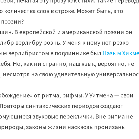
зой, печатая эту прозу как стихи. Такие перевод
количества слов в строке. Может быть, это
 поэзии?
ошин. В европейской и американской поэзии он
ибр верлибру рознь. У меня к нему нет резко
ым верлибристом в подлиннике был
Назым Хикм
ебя. Но, как ни странно, наш язык, вероятно, не
, несмотря на свою удивительную универсальнос
вобождение» от ритма, рифмы. У Уитмена — свои
. Повторы синтаксических периодов создают
фмующиеся звуковые переклички. Вне ритма не
 природы, законы жизни насквозь пронизаны