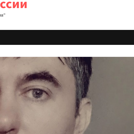
оссии
ия"