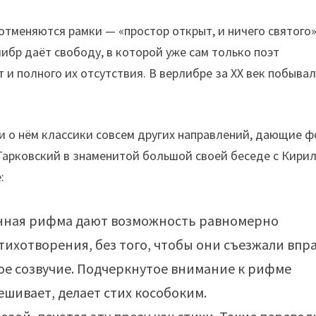
 отменяются рамки — «простор открыт, и ничего святого
ерлибр даёт свободу, в которой уже сам только поэт
 и полного их отсутствия. В верлибре за ХХ век побыва
ли о нём классики совсем других направлений, дающие ф
Тарковский в знаменитой большой своей беседе с Кири
:
нная рифма дают возможность равномерно
тихотворения, без того, чтобы они съезжали впр
ое созвучие. Подчеркнутое внимание к рифме
вешивает, делает стих кособоким.