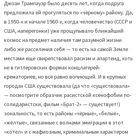
Джоан Трампауэр было десять лет, когда подруга
предложила ей прогуляться по «чёрному» району. Да,
в 1950-х и начале 1960-х, когда человечество (СССР и
США, наперегонки) уже прощупывало ближайший
космос на предмет наличия там разумной жизни
либо же расселения себя — то есть на самой Земле
местами ещё свирепствовал расизм и апартеид, хоть
не в гитлеровских формах концлагерей-
крематориев, но всё равно вопиющий. И в крупных
городах США существовала (да что «существовала»
— посмотрите образчик расистской ксенофобии по-
солидаристски, фильм «Брат-2» — существует!)
зональность, то есть районы «чёрные», «белые»,
«жёлтые», связанные с волнами эмиграции в этот
«котёл» и с мафиозным, криминальным характером