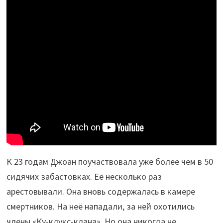
К 23 годам Джоан поучаствовала уже более чем в 50
сидячих забастовках. Её несколько раз
арестовывали. Она вновь содержалась в камере
смертников. На неё нападали, за ней охотились
члены «Ку-клукс-клана». Но она никогда не