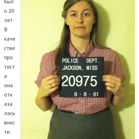
был
о 20
лет.
В
каче
стве
про
тест
а
она
отк
аза
лась
внес
ти