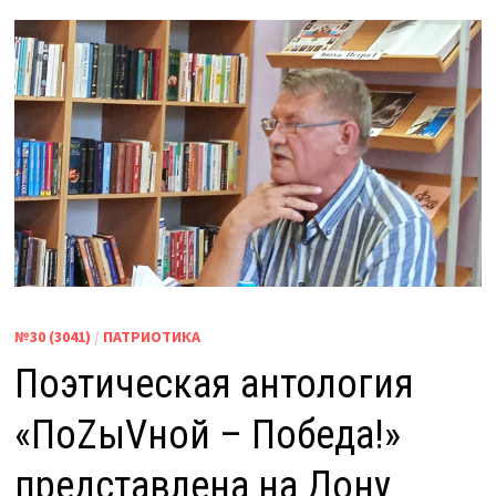
№30 (3041)
/
ПАТРИОТИКА
Поэтическая антология
«ПоZыVной – Победа!»
представлена на Дону