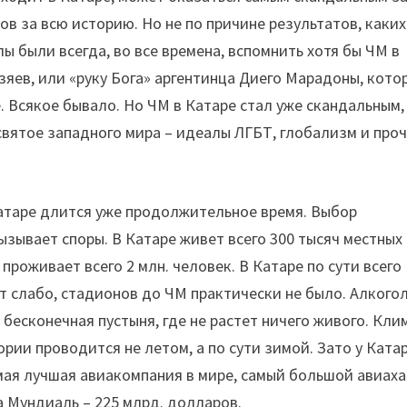
 за всю историю. Но не по причине результатов, каких
ы были всегда, во все времена, вспомнить хотя бы ЧМ в
озяев, или «руку Бога» аргентинца Диего Марадоны, кото
. Всякое бывало. Но ЧМ в Катаре стал уже скандальным,
святое западного мира – идеалы ЛГБТ, глобализм и про
атаре длится уже продолжительное время. Выбор
зывает споры. В Катаре живет всего 300 тысяч местных
проживает всего 2 млн. человек. В Катаре по сути всего
т слабо, стадионов до ЧМ практически не было. Алкого
 бесконечная пустыня, где не растет ничего живого. Кли
рии проводится не летом, а по сути зимой. Зато у Ката
амая лучшая авиакомпания в мире, самый большой авиаха
а Мундиаль – 225 млрд. долларов.