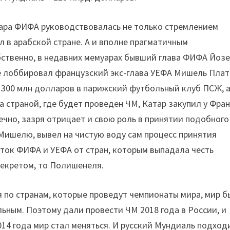
тара ФИФА руководствовалась не только стремлением
 в арабской стране. А и вполне прагматичным
бственно, в недавних мемуарах бывший глава ФИФА Йоз
ре лоббировал французский экс-глава УЕФА Мишель Плат
 300 млн долларов в парижский футбольный клуб ПСЖ, 
а страной, где будет проведен ЧМ, Катар закупил у Фра
нечно, зазря отрицает и свою роль в принятии подобного
 Мишелю, вывел на чистую воду сам процесс принятия
зяток ФИФА и УЕФА от стран, которым выпадала честь
секретом, то Полишенеля.
 по странам, которые проведут чемпионаты мира, мир б
ьным. Поэтому дали провести ЧМ 2018 года в России, и
14 года мир стал меняться. И русский Мундиаль подход