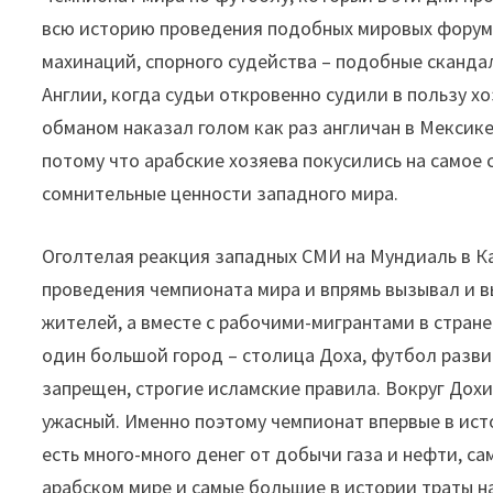
всю историю проведения подобных мировых форумов
махинаций, спорного судейства – подобные скандал
Англии, когда судьи откровенно судили в пользу х
обманом наказал голом как раз англичан в Мексике
потому что арабские хозяева покусились на самое 
сомнительные ценности западного мира.
Оголтелая реакция западных СМИ на Мундиаль в К
проведения чемпионата мира и впрямь вызывал и вы
жителей, а вместе с рабочими-мигрантами в стране 
один большой город – столица Доха, футбол разви
запрещен, строгие исламские правила. Вокруг Дохи
ужасный. Именно поэтому чемпионат впервые в исто
есть много-много денег от добычи газа и нефти, с
арабском мире и самые большие в истории траты н