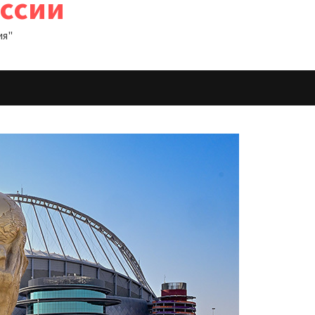
оссии
ия"