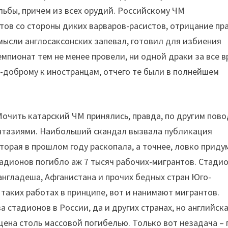
ьбы, причем из всех орудий. Российскому ЧМ
тов со стороны диких варваров-расистов, отрицание пр
 мысли англосаксонских запевал, готовил для избиения
емпионат тем не менее провели, ни одной драки за все 
по-доброму к иностранцам, отчего те были в полнейшем
Мочить катарский ЧМ принялись, правда, по другим пово
антазиями. Наибольший скандал вызвала публикация
оторая в прошлом году раскопала, а точнее, ловко приду
стадионов погибло аж 7 тысяч рабочих-мигрантов. Стади
нгладеша, Афганистана и прочих бедных стран Юго-
таких работах в принципе, вот и нанимают мигрантов.
а стадионов в России, да и других странах, но английска
ена столь массовой погибелью. Только вот незадача – 