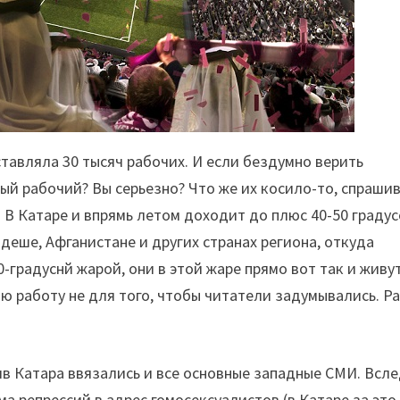
ставляла 30 тысяч рабочих. И если бездумно верить
ый рабочий? Вы серьезно? Что же их косило-то, спраши
 В Катаре и впрямь летом доходит до плюс 40-50 градус
адеше, Афганистане и других странах региона, откуда
-градуснй жарой, они в этой жаре прямо вот так и живу
ою работу не для того, чтобы читатели задумывались. Р
в Катара ввязались и все основные западные СМИ. Всле
 репрессий в адрес гомосексуалистов (в Катаре за это