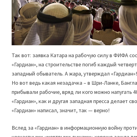
Так вот: заявка Катара на рабочую силу в ФИФА со
«Гардиан», на строительстве погиб каждый четверт
западный обыватель. А жара, утверждал «Гардиан»!
Но вот ведь какая незадачка – в Шри-Ланке, Бангл
прибывали рабочие, вряд ли кого можно напугать 40
«Гардиан», как и другая западная пресса делает св
«Гардиан» написал, значит, так — верно!
Вслед за «Гардиан» в информационную войну проти
несчастными «мертвыми душами» хорошо зашла тема