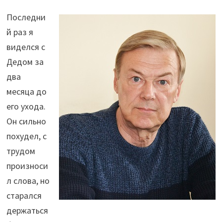
Последни
й раз я
виделся с
Дедом за
два
месяца до
его ухода.
Он сильно
похудел, с
трудом
произноси
л слова, но
старался
держаться