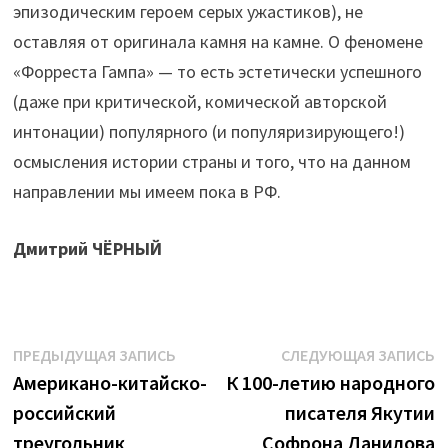
эпизодическим героем серых ужастиков), не
оставляя от оригинала камня на камне. О феномене
«Форреста Гампа» — то есть эстетически успешного
(даже при критической, комической авторской
интонации) популярного (и популяризирующего!)
осмысления истории страны и того, что на данном
направлении мы имеем пока в РФ.
Дмитрий ЧЁРНЫЙ
Навигация
Предыдущая
С
ПРЕДЫДУЩАЯ ЗАПИСЬ
СЛЕДУЮЩАЯ ЗАПИСЬ
запись:
з
Американо-китайско-
К 100-летию народного
по
российский
писателя Якутии
записям
треугольник
Софрона Данилова