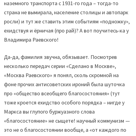
наземного транспорта с 1931-го года – тогда-то
страна не вымирала, население столицы и автопарк
росли) и тут же ставить этим событиям «подножку»,
ехидствуя и ёрничая (про рай)? А вот поучитесь-ка у
Владимира Раевского!
Да-да, фамилия звучна, обязывает. Посмотрев
несколько передач серии «Сделано в Москве»,
«Москва Раевского» я понял, сколь скромной на
фоне прочих антисоветских ироний была шуточка
про «общество всеобщего благосостояния» (тут
тоже кроется ехидство особого порядка – нигде у
Маркса вы глупого буржуазного слова
«благосостояние» не сыщете! научный коммунизм —
это не о благосостоянии вообще, а «от каждого по