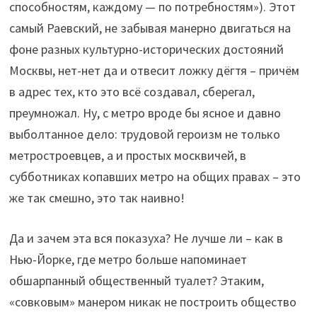
способностям, каждому — по потребностям»). Этот
самый Раевский, не забывая манерно двигаться на
фоне разных культурно-исторических достояний
Москвы, нет-нет да и отвесит ложку дёгтя – причём
в адрес тех, кто это всё создавал, сберегал,
преумножал. Ну, с метро вроде бы ясное и давно
выболтанное дело: трудовой героизм не только
метростроевцев, а и простых москвичей, в
субботниках копавших метро на общих правах – это
же так смешно, это так наивно!
Да и зачем эта вся показуха? Не лучше ли – как в
Нью-Йорке, где метро больше напоминает
обшарпанный общественный туалет? Этаким,
«совковым» манером никак не построить общество