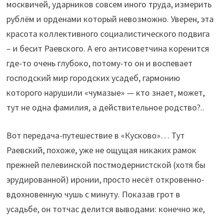
москвичей, ударников совсем иного труда, измерить
рублём и орденами который невозможно. Уверен, эта
красота коллективного социалистического подвига
– и бесит Раевского. А его антисоветчина коренится
где-то очень глубоко, потому-то он и воспевает
господский мир городских усадеб, гармонию
которого нарушили «чумазые» — кто знает, может,
тут не одна фамилия, а действительное родство?..
Вот передача-путешествие в «Кусково»… Тут
Раевский, похоже, уже не ощущая никаких рамок
прежней пелевинской постмодернистской (хотя бы
эрудированной) иронии, просто несёт откровенно-
вдохновенную чушь с минуту. Показав грот в
усадьбе, он тотчас делится выводами: конечно же,