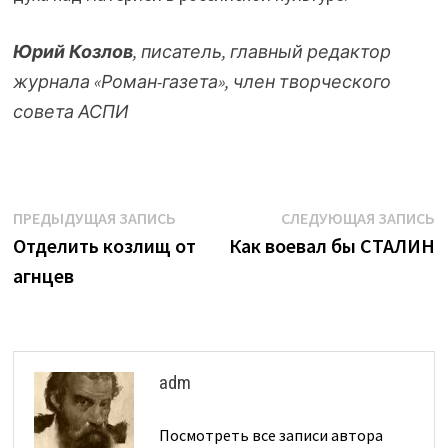
Юрий Козлов
, писатель, главный редактор
журнала «Роман-газета», член творческого
совета АСПИ
Навигация
Предыдущая
С
ПРЕДЫДУЩАЯ ЗАПИСЬ
СЛЕДУЮЩАЯ ЗАПИСЬ
запись:
з
Отделить козлищ от
Как воевал бы СТАЛИН
по
агнцев
записям
adm
Посмотреть все записи автора