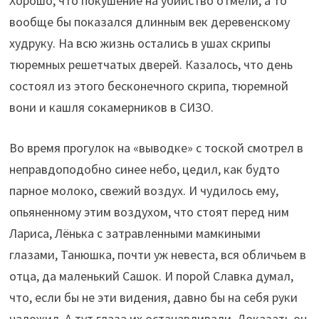
Хорошо, что покушение на убийство отмели, а то
вообще бы показался длинным век деревенскому
худруку. На всю жизнь остались в ушах скрипы
тюремных решетчатых дверей. Казалось, что день
состоял из этого бесконечного скрипа, тюремной
вони и кашля сокамерников в СИЗО.
Во время прогулок на «выводке» с тоской смотрел в
неправдоподобно синее небо, цедил, как будто
парное молоко, свежий воздух. И чудилось ему,
опьяненному этим воздухом, что стоят перед ним
Лариса, Лёнька с затравленными мамкиными
глазами, Танюшка, почти уж невеста, вся обличьем в
отца, да маленький Сашок. И порой Славка думал,
что, если бы не эти видения, давно бы на себя руки
наложил. А тут глаза их останавливали. Доказать он