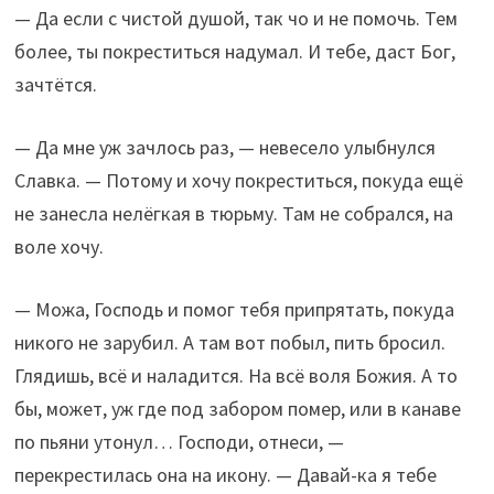
— Да если с чистой душой, так чо и не помочь. Тем
более, ты покреститься надумал. И тебе, даст Бог,
зачтётся.
— Да мне уж зачлось раз, — невесело улыбнулся
Славка. — Потому и хочу покреститься, покуда ещё
не занесла нелёгкая в тюрьму. Там не собрался, на
воле хочу.
— Можа, Господь и помог тебя припрятать, покуда
никого не зарубил. А там вот побыл, пить бросил.
Глядишь, всё и наладится. На всё воля Божия. А то
бы, может, уж где под забором помер, или в канаве
по пьяни утонул… Господи, отнеси, —
перекрестилась она на икону. — Давай-ка я тебе