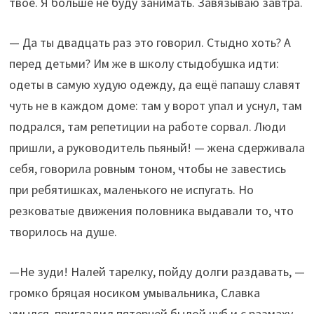
твоё. Я больше не буду занимать. Завязываю завтра.
— Да ты двадцать раз это говорил. Стыдно хоть? А
перед детьми? Им же в школу стыдобушка идти:
одеты в самую худую одежду, да ещё папашу славят
чуть не в каждом доме: там у ворот упал и уснул, там
подрался, там репетиции на работе сорвал. Люди
пришли, а руководитель пьяный! — жена сдерживала
себя, говорила ровным тоном, чтобы не завестись
при ребятишках, маленького не испугать. Но
резковатые движения половника выдавали то, что
творилось на душе.
—Не зуди! Налей тарелку, пойду долги раздавать, —
громко бряцая носиком умывальника, Славка
умылся, пригладил пятерней былой чуб и с размаху