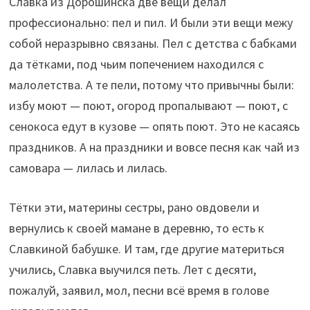
Славка из Дорошинска две вещи делал
профессионально: пел и пил. И были эти вещи межу
собой неразрывно связаны. Пел с детства с бабками
да тётками, под чьим попечением находился с
малолетства. А те пели, потому что привычны были:
избу моют — поют, огород пропалывают — поют, с
сенокоса едут в кузове — опять поют. Это не касаясь
праздников. А на праздники и вовсе песня как чай из
самовара — лилась и лилась.
Тётки эти, материны сестры, рано овдовели и
вернулись к своей мамане в деревню, то есть к
Славкиной бабушке. И там, где другие материться
учились, Славка выучился петь. Лет с десяти,
пожалуй, заявил, мол, песни всё время в голове