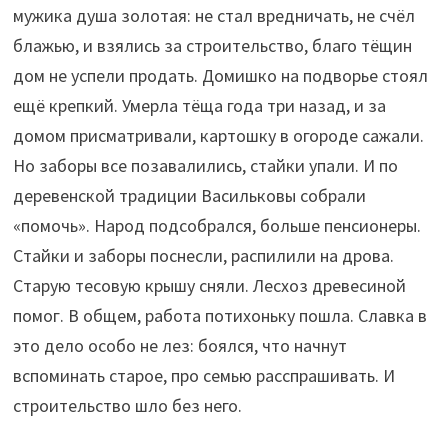
мужика душа золотая: не стал вредничать, не счёл
блажью, и взялись за строительство, благо тёщин
дом не успели продать. Домишко на подворье стоял
ещё крепкий. Умерла тёща года три назад, и за
домом присматривали, картошку в огороде сажали.
Но заборы все позавалились, стайки упали. И по
деревенской традиции Васильковы собрали
«помочь». Народ подсобрался, больше пенсионеры.
Стайки и заборы поснесли, распилили на дрова.
Старую тесовую крышу сняли. Лесхоз древесиной
помог. В общем, работа потихоньку пошла. Славка в
это дело особо не лез: боялся, что начнут
вспоминать старое, про семью расспрашивать. И
строительство шло без него.