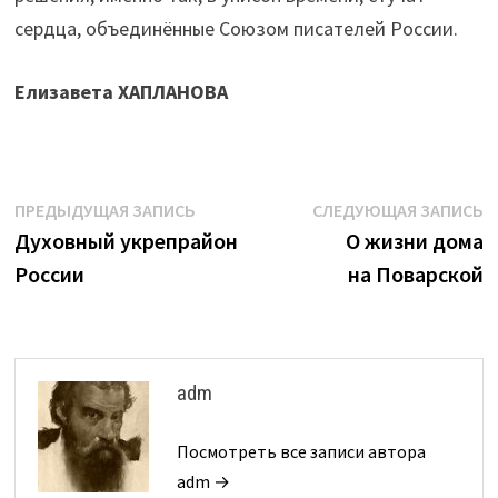
сердца, объединённые Союзом писателей России.
Елизавета ХАПЛАНОВА
Навигация
Предыдущая
С
ПРЕДЫДУЩАЯ ЗАПИСЬ
СЛЕДУЮЩАЯ ЗАПИСЬ
запись:
з
Духовный укрепрайон
О жизни дома
по
России
на Поварской
записям
adm
Посмотреть все записи автора
adm →