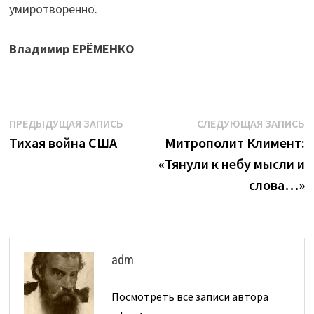
умиротворенно.
Владимир ЕРЁМЕНКО
Навигация
Предыдущая
С
ПРЕДЫДУЩАЯ ЗАПИСЬ
СЛЕДУЮЩАЯ ЗАПИСЬ
запись:
з
Тихая война США
Митрополит Климент:
по
«Тянули к небу мысли и
записям
слова…»
adm
Посмотреть все записи автора