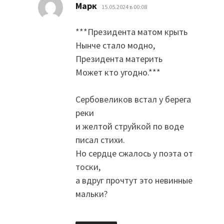
:
Марк
15.05.2024 в 00:08
***Президента матом крыть
Нынче стало модно,
Президента материть
Может кто угодно.***
Сербовеликов встал у берега
реки
и желтой струйкой по воде
писал стихи.
Но сердце сжалось у поэта от
тоски,
а вдруг прочтут это невинные
мальки?