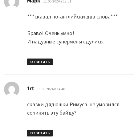
Марк
11.05.2024 в 12:51
***сказал по-английски два слова***
Браво! Очень умно!
И надувные супермены сдулись.
ОТВЕТИТЬ
:
trt
11.05.2024 в 14:48
сказки дядюшки Римуса. не уморился
сочинять эту байду?
ОТВЕТИТЬ