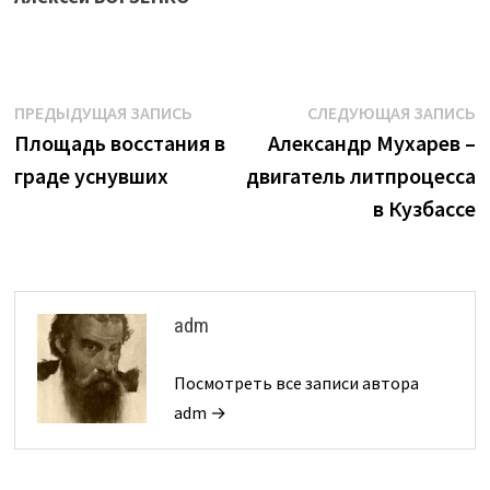
Навигация
Предыдущая
С
ПРЕДЫДУЩАЯ ЗАПИСЬ
СЛЕДУЮЩАЯ ЗАПИСЬ
запись:
з
Площадь восстания в
Александр Мухарев –
по
граде уснувших
двигатель литпроцесса
записям
в Кузбассе
adm
Посмотреть все записи автора
adm →