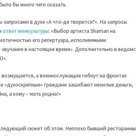
было бы много чего сказать.
 запросами в духе «А что-де творится?». На запросы
ен
ответ минкультуры
: «Выбор артиста Shaman на
риотичностью его репертуара, исполняемыми
е звучание в настоящее время». Дополнительно в ведом
О».
и возмущается, а военнослужащие гибнут на фронтах
е «духоскрепные» граждане зашибают нехилые деньги,
на, а кому – мать родна!»
еследующий сюжет об этом. Неплохо бывший ресторанны