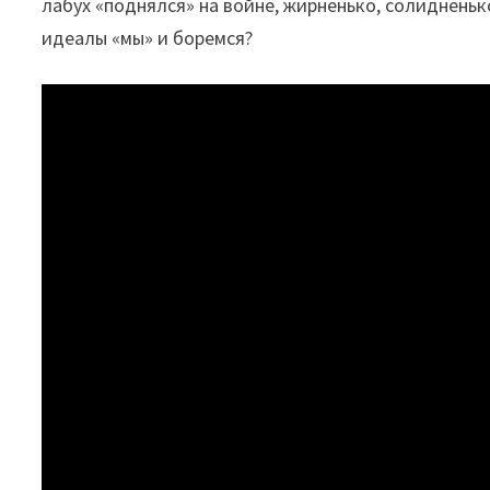
лабух «поднялся» на войне, жирненько, солидненьк
идеалы «мы» и боремся?