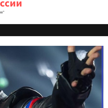
оссии
ия"