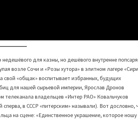
о недешёвого для казны, но дешёвого внутренне попсаря
упая возле Сочи и «Розы хутора» в элитном лагере «Сири
на свой «общак» воспитывает избранных, будущих
иц для нашей сырьевой империи, Ярослав Дронов
м телеканала владельцев «Интер РАО» Ковальчуков
й сперва, в СССР «питерским» называли). Вот дословно, 
ольца на сцене: «Единственное украшение, которое ношу