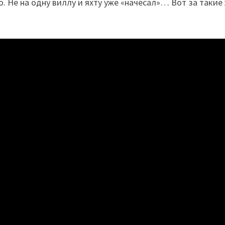
о. Не на одну виллу и яхту уже «начесал»… Вот за такие