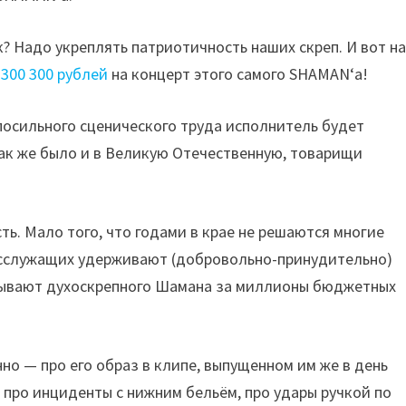
ак? Надо укреплять патриотичность наших скреп. И вот н
 300 300 рублей
на концерт этого самого SHAMAN‘а!
епосильного сценического труда исполнитель будет
так же было и в Великую Отечественную, товарищи
ть. Мало того, что годами в крае не решаются многие
госслужащих удерживают (добровольно-принудительно)
ызывают духоскрепного Шамана за миллионы бюджетных
нно — про его образ в клипе, выпущенном им же в день
 про инциденты с нижним бельём, про удары ручкой по