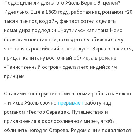
Подходили ли для этого Жюль Верн с Этцелем?
Идеально. Ещё в 1869 году, работая над романом «20
тысяч лье под водой», фантаст хотел сделать
командира подлодки «Наутилус» капитана Немо
польским повстанцем, но издатель объяснил ему,
что терять российский рынок глупо. Верн согласился,
придал капитану восточный облик, а в романе
«Таинственный остров» сделал его индийским
принцем.
С такими конструктивными людьми работать можно
– и мсье Жюль срочно
прерывает
работу над
романом «Гектор Сервадак. Путешествия и
приключения в околосолнечном мире», чтобы
обличить негодяя Огарёва. Рядом с ним появляются