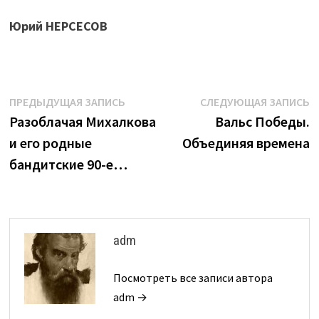
Юрий НЕРСЕСОВ
Навигация
Предыдущая
С
ПРЕДЫДУЩАЯ ЗАПИСЬ
СЛЕДУЮЩАЯ ЗАПИСЬ
запись:
з
Разоблачая Михалкова
Вальс Победы.
по
и его родные
Объединяя времена
записям
бандитские 90-е…
adm
Посмотреть все записи автора
adm →