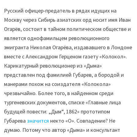
Русский офицер-предатель в рядах идущих на
Москву через Сибирь азиатских орд носит имя Иван
Огарёв, состоит в тайном политическом обществе и
является однофамильцем революционного
эмигранта Николая Огарёва, издававшего в Лондоне
вместе с Александром Герценом газету «Колокол».
Карикатурный революционер из «Дыма»
представлен под фамилией Губарев, а бородой и
манерами похож на соиздателя «Колокола»
чрезвычайно. Более того, в найденном среди
тургеневских документов, списке «Главные лица
будущей повести: „Дым“, 1862» прототипом
Губарева
значится
некто «О». Совпадение? Не
думаю. Потому что автор «Дыма» и консультант