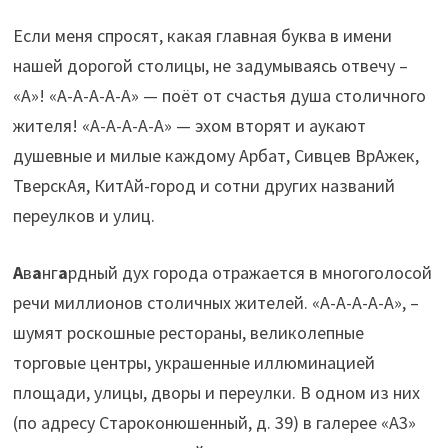
Если меня спросят, какая главная буква в имени
нашей дорогой столицы, не задумываясь отвечу –
«А»! «А-А-А-А-А» — поёт от счастья душа столичного
жителя! «А-А-А-А-А» — эхом вторят и аукают
душевные и милые каждому Арбат, Сивцев ВрАжек,
ТверскАя, КитАй-город и сотни других названий
переулков и улиц.
А
в
а
нг
а
рдный дух города отражается в многоголосой
речи миллионов столичных жителей. «А-А-А-А-А», –
шумят роскошные рестораны, великолепные
торговые центры, украшенные иллюминацией
площади, улицы, дворы и переулки. В одном из них
(по адресу Староконюшенный, д. 39) в галерее «А3»