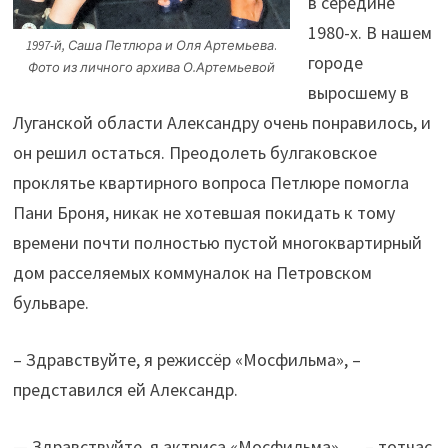
в середине
1980-х. В нашем
1997-й, Саша Петлюра и
Оля Артемьева
.
городе
Фото из личного архива О.Артемьевой
выросшему в
Луганской области Александру очень понравилось, и
он решил остаться. Преодолеть булгаковское
проклятье квартирного вопроса Петлюре помогла
Пани Броня, никак не хотевшая покидать к тому
времени почти полностью пустой многоквартирный
дом расселяемых коммуналок на Петровском
бульваре.
– Здравствуйте, я режиссёр «Мосфильма», –
представился ей Александр.
— Здравствуйте, я актриса «Мосфильма»…, – тотчас