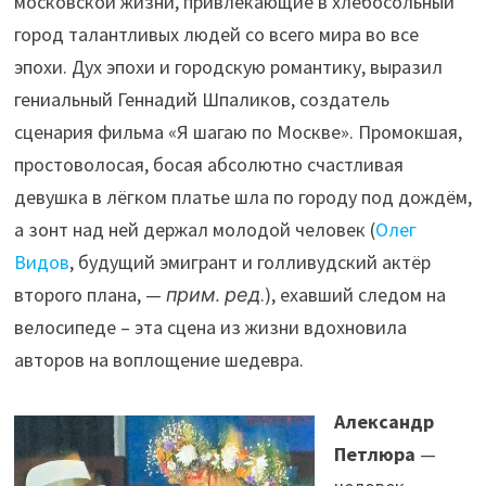
московской жизни, привлекающие в хлебосольный
город талантливых людей со всего мира во все
эпохи. Дух эпохи и городскую романтику, выразил
гениальный Геннадий Шпаликов, создатель
сценария фильма «Я шагаю по Москве». Промокшая,
простоволосая, босая абсолютно счастливая
девушка в лёгком платье шла по городу под дождём,
а зонт над ней держал молодой человек (
Олег
Видов
, будущий эмигрант и голливудский актёр
второго плана, —
прим. ред
.), ехавший следом на
велосипеде – эта сцена из жизни вдохновила
авторов на воплощение шедевра.
Александр
Петлюра
—