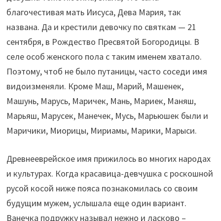
благочестивая мать Иисуса, Дева Мария, так
названа. Да и крестили девочку по святкам — 21
сентября, в Рождество Пресвятой Богородицы. В
селе особ женского пола с таким именем хватало.
Поэтому, чтоб не было путаницы, часто соседи имя
видоизменяли. Кроме Маш, Марий, Машенек,
Машунь, Марусь, Маричек, Мань, Мариек, Маняш,
Марьяш, Марусек, Манечек, Мусь, Марьюшек были и
Маричики, Миорицы, Мириамы, Марики, Марыси.
Древнееврейское имя прижилось во многих народах
и культурах. Когда красавица-девчушка с роскошной
русой косой ниже пояса познакомилась со своим
будущим мужем, услышала еще один вариант.
Ванечка подружку называл нежно и ласково –