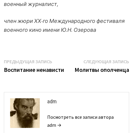
военный журналист,
член жюри ХХ-го Международного фестиваля
военного кино имени Ю.Н. Озерова
Навигация
Предыдущая
С
ПРЕДЫДУЩАЯ ЗАПИСЬ
СЛЕДУЮЩАЯ ЗАПИСЬ
запись:
з
Воспитание ненависти
Молитвы ополченца
по
записям
adm
Посмотреть все записи автора
adm →