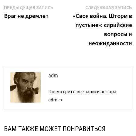
Навигация
Предыдущая
С
ПРЕДЫДУЩАЯ ЗАПИСЬ
СЛЕДУЮЩАЯ ЗАПИСЬ
запись:
з
Враг не дремлет
«Своя война. Шторм в
по
пустыне»: сирийские
записям
вопросы и
неожиданности
adm
Посмотреть все записи автора
adm →
ВАМ ТАКЖЕ МОЖЕТ ПОНРАВИТЬСЯ