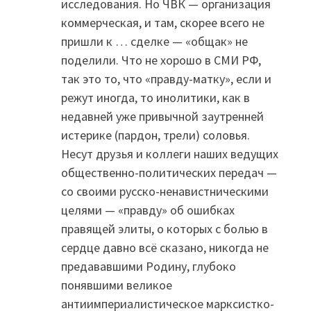
исследования. Но ЧВК — организация
коммерческая, и там, скорее всего не
пришли к … сделке — «общак» не
поделили. Что не хорошо в СМИ РФ,
так это то, что «правду-матку», если и
режут иногда, то инолитики, как в
недавней уже привычной заутренней
истерике (пардон, трели) соловья.
Несут друзья и коллеги наших ведущих
общественно-политических передач —
со своими русско-ненавистническими
целями — «правду» об ошибках
правящей элиты, о которых c болью в
сердце давно всё сказано, никогда не
предававшими Родину, глубоко
понявшими великое
антиимпериалистическое марксистко-