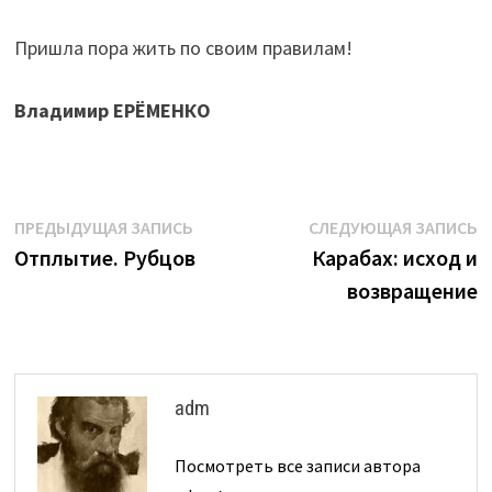
Пришла пора жить по своим правилам!
Владимир ЕРЁМЕНКО
Навигация
Предыдущая
С
ПРЕДЫДУЩАЯ ЗАПИСЬ
СЛЕДУЮЩАЯ ЗАПИСЬ
запись:
з
Отплытие. Рубцов
Карабах: исход и
по
возвращение
записям
adm
Посмотреть все записи автора