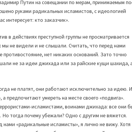
ладимир Путин на совещании по мерам, принимаемым по
вершено руками радикальных исламистов, с идеологией
с интересует: кто заказчик».
тив в действиях преступной группы не просматривается
 мы не видели и не слышали. Считать, что перед нами
 противостояние, нет никаких оснований. Зато точно
шали не за идеи джихада или за райские кущи шахида, а
гда не платят, они работают исключительно за идею. 
, а предпочитают умереть на месте своего «подвига».
террористами-исламистами, воинами джихада: все они 
. Но тогда почему убежали? Одно с другим не вяжется.
д нами «радикальные исламисты», я лично не вижу. Хотя