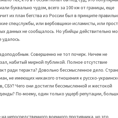
али буквально чудом, всего за 100 км от границы, еще
ачит их план бегства из России был в принципе правиль
нские спецслужбы, или вербовщики-исламисты, или прос
ьных данных не сообщалось. Но убийцы действительно мо
е удалось.
вдоподобным. Совершенно не тот почерк. Ничем не
зал, набитый мирной публикой. Полное отсутствие
ракт ради теракта? Довольно бессмысленное дело. Стра
ман, не имеющих никакого отношения к русско-украинс
в, СБУ? Чего они достигли бессмысленной и жестокой
иденды? По-моему, один только ущерб репутации, больш
е на непосредственного военного противника, но это