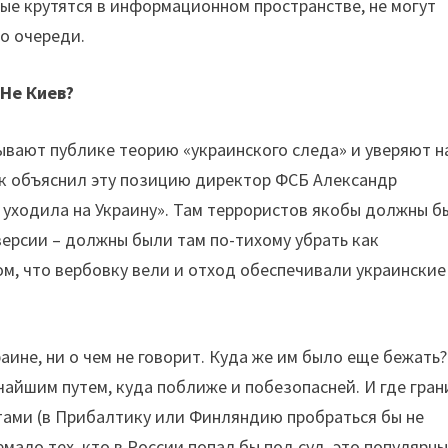
рые крутятся в информационном пространстве, не могут
о очереди.
Не Киев?
вают публике теорию «украинского следа» и уверяют на
ак объяснил эту позицию директор ФСБ Александр
а уходила на Украину». Там террористов якобы должны б
 версии – должны были там по-тихому убрать как
ом, что вербовку вели и отход обеспечивали украинские
аине, ни о чем не говорит. Куда же им было еще бежать?
чайшим путем, куда поближе и побезопасней. И где гран
етами (в Прибалтику или Финляндию пробраться бы не
мало тех, кто в России попал бы под суд, это популярн