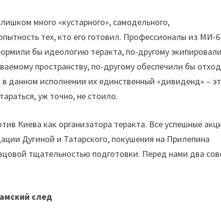
слишком много «кустарного», самодельного,
пытность тех, кто его готовил. Профессионалы из МИ-6
оформили бы идеологию теракта, по-другому экипировал
ываемому пространству, по-другому обеспечили бы отхо
А в данном исполнении их единственный «дивиденд» – эт
араться, уж точно, не стоило.
отив Киева как организатора теракта. Все успешные акц
ации Дугиной и Татарского, покушения на Прилепина
зцовой тщательностью подготовки. Перед нами два сов
амский след