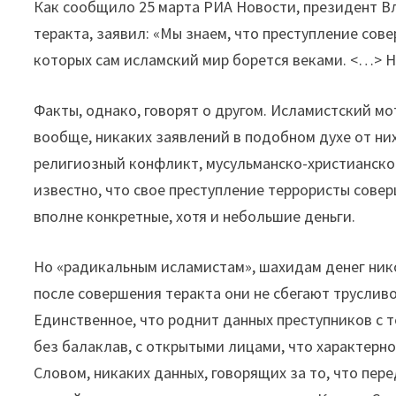
Как сообщило 25 марта РИА Новости, президент В
теракта, заявил: «Мы знаем, что преступление со
которых сам исламский мир борется веками. <…> На
Факты, однако, говорят о другом. Исламистский мо
вообще, никаких заявлений в подобном духе от них
религиозный конфликт, мусульманско-христианское
известно, что свое преступление террористы совер
вполне конкретные, хотя и небольшие деньги.
Но «радикальным исламистам», шахидам денег нико
после совершения теракта они не сбегают трусливо
Единственное, что роднит данных преступников с 
без балаклав, с открытыми лицами, что характерно
Словом, никаких данных, говорящих за то, что пере