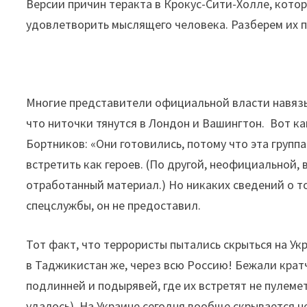
Версии причин теракта в Крокус-Сити-Холле, кото
удовлетворить мыслящего человека. Разберем их п
Многие представители официальной власти навязы
что ниточки тянутся в Лондон и Вашингтон. Вот к
Бортников: «Они готовились, потому что эта групп
встретить как героев. (По другой, неофициальной,
отработанный материал.) Но никаких сведений о т
спецслужбы, он не предоставил.
Тот факт, что террористы пытались скрыться на Укр
в Таджикистан же, через всю Россию! Бежали крат
подлинней и подырявей, где их встретят не пулем
удалось). На Украине сегодня вообще скрывается не