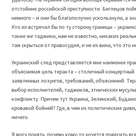
отстойник российской преступности. Беглецов пойм
немного – и они бы благополучно ускользнули, а зн
Кто их встречал бы по ту сторону границы – украи
такие же таджики, нам не известно, никаких реал
там скрыться от правосудия, и не их вина, что это н
Украинский след представляется мне наименее пра
объяснимая цель теракта – столичный концертный 
заявленных лозунгов, требований, объяснений. Те
выбор исполнителей, таджиков, этнических мусуль
конфликту. Причем тут Украина, Зеленский, Будано
кровавой бойней? Где, в чем их политические див
ничего.
Я могу понять, почему кому-то хочется повесить вс