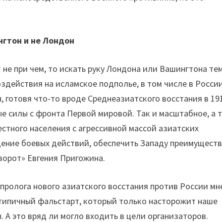
гтон и не Лондон
 не при чем, то искать руку Лондона или Вашингтона те
оздействия на исламское подполье, в том числе в России
, готовя что-то вроде Среднеазиатского восстания в 19
е силы с фронта Первой мировой. Так и масштабное, а 
стного населения с агрессивной массой азиатских
ение боевых действий, обеспечить Западу преимуществ
ворот» Евгения Пригожина.
 пролога нового азиатского восстания против России мн
– типичный фальстарт, который только насторожит наше
. А это вряд ли могло входить в цели организаторов.