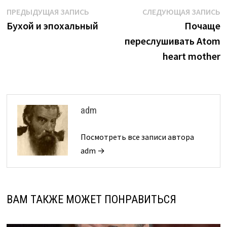
Навигация
Предыдущая
С
ПРЕДЫДУЩАЯ ЗАПИСЬ
СЛЕДУЮЩАЯ ЗАПИСЬ
запись:
з
Бухой и эпохальный
Почаще
по
переслушивать Atom
записям
heart mother
adm
Посмотреть все записи автора
adm →
ВАМ ТАКЖЕ МОЖЕТ ПОНРАВИТЬСЯ