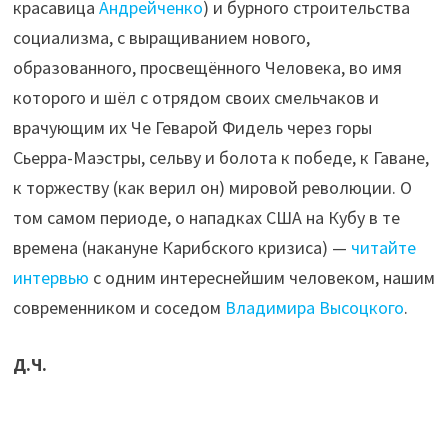
красавица
Андрейченко
) и бурного строительства
социализма, с выращиванием нового,
образованного, просвещённого Человека, во имя
которого и шёл с отрядом своих смельчаков и
врачующим их Че Геварой Фидель через горы
Сьерра-Маэстры, сельву и болота к победе, к Гаване,
к торжеству (как верил он) мировой революции. О
том самом периоде, о нападках США на Кубу в те
времена (накануне Карибского кризиса) —
читайте
интервью
с одним интереснейшим человеком, нашим
современником и соседом
Владимира Высоцкого
.
Д.Ч.