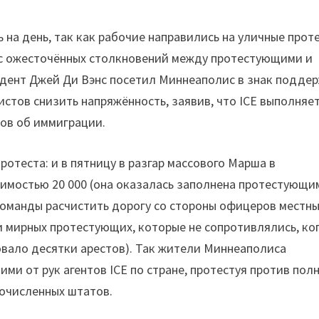
 на день, так как рабочие направились на уличные прот
ас ожесточённых столкновений между протестующими и
идент Джей Ди Вэнс посетил Миннеаполис в знак подде
стов снизить напряжённость, заявив, что ICE выполняе
ов об иммиграции.
отеста: и в пятницу в разгар массового Марша в
стимостью 20 000 (она оказалась заполнена протестующи
команды расчистить дорогу со стороны офицеров местн
 мирных протестующих, которые не сопротивлялись, ко
ровало десятки арестов). Так жители Миннеаполиса
ми от рук агентов ICE по стране, протестуя против пол
очисленных штатов.