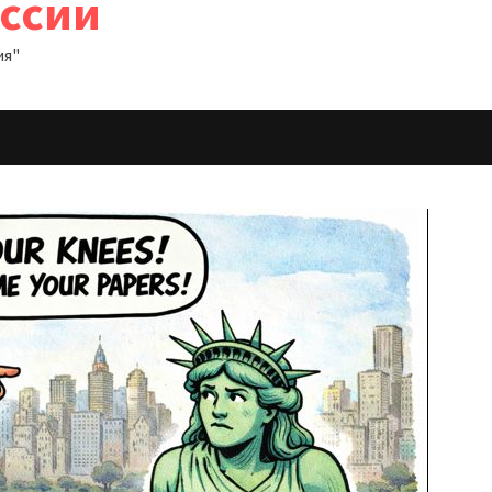
оссии
ия"