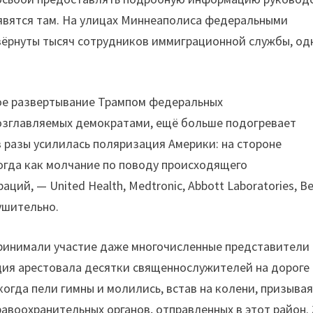
оявятся там. На улицах Миннеаполиса федеральными
вёрнуты тысяч сотрудников иммиграционной службы, од
ное развертывание Трампом федеральных
возглавляемых демократами, ещё больше подогревает
в разы усилилась поляризация Америки: на стороне
огда как молчание по поводу происходящего
й, — United Health, Medtronic, Abbott Laboratories, Be
лушительно.
принимали участие даже многочисленные представители
ция арестовала десятки священнослужителей на дороге 
гда пели гимны и молились, встав на колени, призыва
авоохранительных органов, отправленных в этот район.