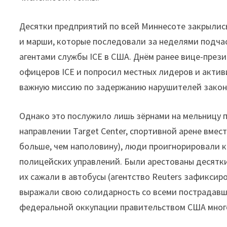
Десятки предприятий по всей Миннесоте закрылись
и марши, которые последовали за неделями подч
агентами службы ICE в США. Днём ранее вице-през
офицеров ICE и попросил местных лидеров и активи
важную миссию по задержанию нарушителей закон
Однако это послужило лишь зёрнами на мельницу пр
направлении Target Center, спортивной арене вме
больше, чем наполовину), люди проигнорировали 
полицейских управлений. Были арестованы десятки
их сажали в автобусы (агентство Reuters зафикси
выражали свою солидарность со всеми пострадавши
федеральной оккупации правительством США мног