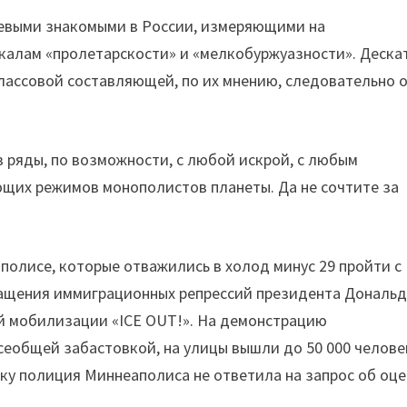
 левыми знакомыми в России, измеряющими на
калам «пролетарскости» и «мелкобуржуазности». Дескат
лассовой составляющей, по их мнению, следовательно 
в ряды, по возможности, с любой искрой, с любым
щих режимов монополистов планеты. Да не сочтите за
олисе, которые отважились в холод минус 29 пройти с
кращения иммиграционных репрессий президента Дональ
й мобилизации «ICE OUT!». На демонстрацию
еобщей забастовкой, на улицы вышли до 50 000 челове
ьку полиция Миннеаполиса не ответила на запрос об оц