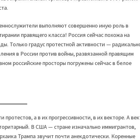
ста.
щеннослужители выполняют совершенно иную роль в
тирании правящего класса! Россия сейчас похожа на
ады. Только градус протестной активности — радикальн
ления в России против войны, развязанной правящим
вном российские просторы погружены сейчас в белое
и протестов, а в их прогрессивности, в их векторе. А век
торитарный. В США — стране изначально иммигрантов,
архаика Трампа звучит почти анекдотически. Коренные