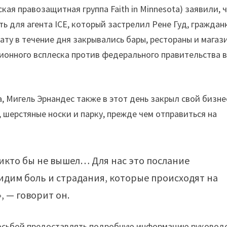
ая правозащитная группа Faith in Minnesota) заявили, 
 для агента ICE, который застрелил Рене Гуд, граждан
ату в течение дня закрывались бары, рестораны и магаз
ионного всплеска против федерального правительства 
 Мигель Эрнандес также в этот день закрыл свой бизне
ы, шерстяные носки и парку, прежде чем отправиться на
никто бы не вышел… Для нас это послание
идим боль и страдания, которые происходят на
, — говорит он.
росьбой предоставлять подробную информацию руковод