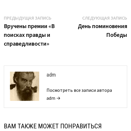
Навигация
Предыдущая
С
ПРЕДЫДУЩАЯ ЗАПИСЬ
СЛЕДУЮЩАЯ ЗАПИСЬ
запись:
з
Вручены премии «В
День поминовения
по
поисках правды и
Победы
записям
справедливости»
adm
Посмотреть все записи автора
adm →
ВАМ ТАКЖЕ МОЖЕТ ПОНРАВИТЬСЯ