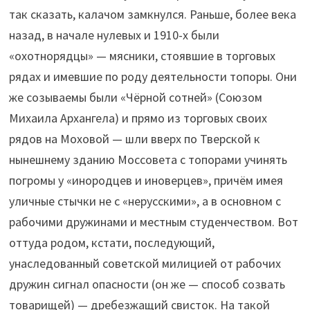
так сказать, калачом замкнулся. Раньше, более века
назад, в начале нулевых и 1910-х были
«охотнорядцы» — мясники, стоявшие в торговых
рядах и имевшие по роду деятельности топоры. Они
же созываемы были «Чёрной сотней» (Союзом
Михаила Архангела) и прямо из торговых своих
рядов на Моховой — шли вверх по Тверской к
нынешнему зданию Моссовета с топорами учинять
погромы у «инородцев и иноверцев», причём имея
уличные стычки не с «нерусскими», а в основном с
рабочими дружинами и местным студенчеством. Вот
оттуда родом, кстати, последующий,
унаследованный советской милицией от рабочих
дружин сигнал опасности (он же — способ созвать
товарищей) — дребезжащий свисток. На такой