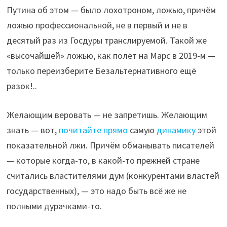
Путина об этом — было лохотроном, ложью, причём
ложью профессиональной, не в первый и не в
десятый раз из Госдуры транслируемой. Такой же
«высочайшей» ложью, как полёт на Марс в 2019-м —
только переизберите Безальтернативного ещё
разок!..
Желающим веровать — не запретишь. Желающим
знать — вот,
почитайте
прямо
самую
динамику
этой
показательной лжи. Причём обманывать писателей
— которые когда-то, в какой-то прежней стране
считались властителями дум (конкурентами властей
государственных), — это надо быть всё же не
полными дурачками-то.