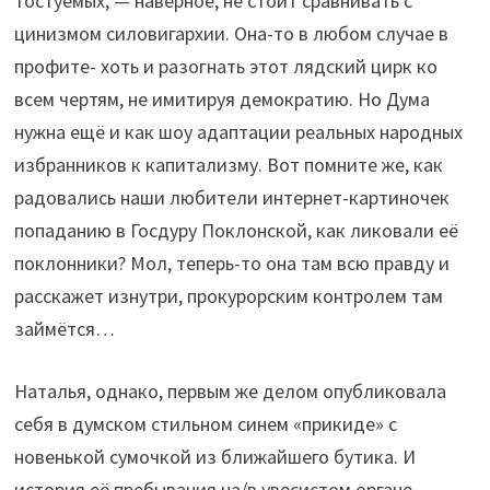
тостуемых, — наверное, не стоит сравнивать с
цинизмом силовигархии. Она-то в любом случае в
профите- хоть и разогнать этот лядский цирк ко
всем чертям, не имитируя демократию. Но Дума
нужна ещё и как шоу адаптации реальных народных
избранников к капитализму. Вот помните же, как
радовались наши любители интернет-картиночек
попаданию в Госдуру Поклонской, как ликовали её
поклонники? Мол, теперь-то она там всю правду и
расскажет изнутри, прокурорским контролем там
займётся…
Наталья, однако, первым же делом опубликовала
себя в думском стильном синем «прикиде» с
новенькой сумочкой из ближайшего бутика. И
история её пребывания на/в увесистом органе