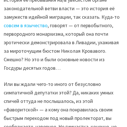
законодательной ветви власти — это история её
замужеств идейной миграции, так сказать. Куда-то
совсем в язычество
, говорят — от первобытного,
первородного монархизма, который она почти
эротически демонстрировала в Ливадии, ухаживая
за мироточущим бюстом Николая Кровавого.
Смешно? Но это и были основные новости из
Госдуры десятых годов…
Или вы ждали чего-то иного от безусловно
симпатичной депутатки этой? Да, никаких умных
спичей оттуда не послышалось, из этой
«фаворитской» — а кому она понравилась своим
быстрым переходом под новый пролекторат, вы
соображаете, наверное. Не гимнастка, конечно, но