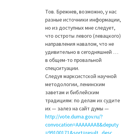
Тов. Брежнев, возможно, у нас
разные источники информации,
но из доступных мне следует,
что остроты левого (левацкого)
направления навалом, что не
удивительно в сегодняшней …
в общем-то провальной
спецситуации.
Следуя марксистской научной
методологии, ленинским
заветам и библейским
традициям: по делам их судите
их — залез на сайт думы —
http://vote.duma.gov.ru/?
convocation=AAAAAAA8&deputy
=99100171&sort=result_desc
…