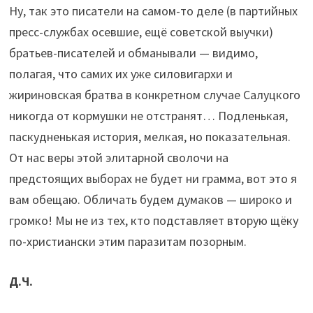
Ну, так это писатели на самом-то деле (в партийных
пресс-службах осевшие, ещё советской выучки)
братьев-писателей и обманывали — видимо,
полагая, что самих их уже силовигархи и
жириновская братва в конкретном случае Салуцкого
никогда от кормушки не отстранят… Подленькая,
паскудненькая история, мелкая, но показательная.
От нас веры этой элитарной сволочи на
предстоящих выборах не будет ни грамма, вот это я
вам обещаю. Обличать будем думаков — широко и
громко! Мы не из тех, кто подставляет вторую щёку
по-христиански этим паразитам позорным.
Д.Ч.