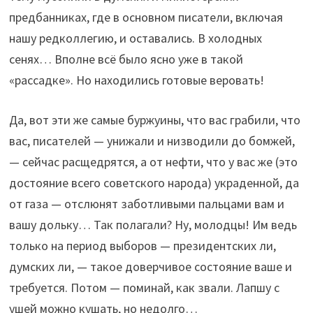
предбанниках, где в основном писатели, включая
нашу редколлегию, и оставались. В холодных
сенях… Вполне всё было ясно уже в такой
«рассадке». Но находились готовые веровать!
Да, вот эти же самые буржуины, что вас грабили, что
вас, писателей — унижали и низводили до бомжей,
— сейчас расщедрятся, а от нефти, что у вас же (это
достояние всего советского народа) украденной, да
от газа — отслюнят заботливыми пальцами вам и
вашу дольку… Так полагали? Ну, молодцы! Им ведь
только на период выборов — президентских ли,
думских ли, — такое доверчивое состояние ваше и
требуется. Потом — поминай, как звали. Лапшу с
ушей можно кушать, но недолго…