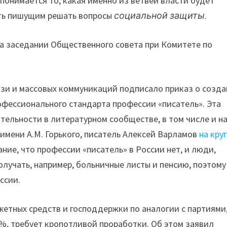
понимается то, какая именно из ветвей власти будет
ать пишущим решать вопросы
социальной защиты
.
а заседании Общественного совета при Комитете по
язи и массовых коммуникаций подписало приказ о созд
офессионального стандарта профессии «писатель». Эта
тельности в литературном сообществе, в том числе и н
 имени А.М. Горького, писатель Алексей Варламов
на кру
ние, что профессии «писатель» в России нет, и люди,
лучать, например, больничные листы и пенсию, поэтому
ссии.
етных средств и господдержки по аналогии с партиями
%, требует кропотливой проработки. Об этом заявил