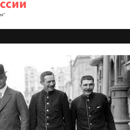
оссии
ия"