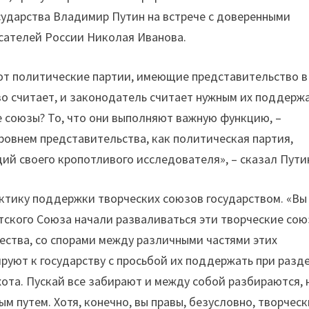
сударства Владимир Путин на встрече с доверенными
исателей России Николая Иванова.
ают политические партии, имеющие представительство в
во считает, и законодатель считает нужным их поддержа
 союзы? То, что они выполняют важную функцию, –
ровнем представительства, как политическая партия,
й своего кропотливого исследователя», – сказал Пути
ктику поддержки творческих союзов государством. «Вы
етского Союза начали разваливаться эти творческие сою
ества, со спорами между различными частями этих
ируют к государству с просьбой их поддержать при разд
ота. Пускай все забирают и между собой разбираются, 
ым путем. Хотя, конечно, вы правы, безусловно, творчес