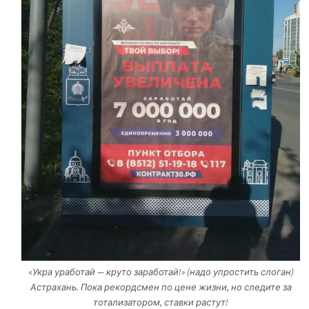
«
Укра уработай — круто заработай!» (надо упростить слоган)
Астрахань. Пока рекордсмен по цене жизни, но следите за
тотализатором, ставки растут!