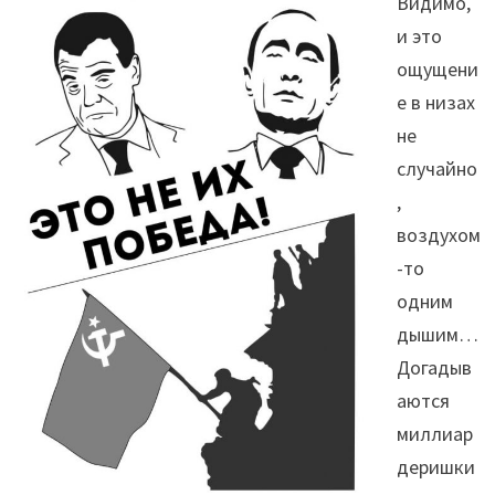
Видимо,
и это
ощущени
е в низах
не
случайно
,
воздухом
-то
одним
дышим…
Догадыв
аются
миллиар
деришки