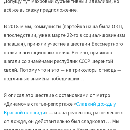
Допущу тут махровый субъективный идеализм, но
всё же выскажу предположение.
В 2018-м мы, коммунисты (партейка наша была ОКП,
впоследствии, уже в марте 22-го в социал-шовинизм
впавшая), приняли участие в шествии Бессмертного
полка в агитационных целях. Весело, призывно
шагали со знамёнами республик СССР шеренгой
своей. Потому что и это — не триколоры отнюдь —
подлинные знамёна победивших…
Я описал это шествие с остановками от метро
«Динамо» в статье-репортаже «
Сладкий дождь у
Красной площади
» — из-за реагентов, распылённых
от дождя, он действительно был сладковат… Мы
стояли в ожидании прохода на Красную площадь