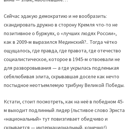
Сейчас эдакую демократию и не вообразить:
скандировать дружно в сторону Кремля что-то не
позитивное о буржуях, о «лучших людях России»,
как в 2009-м выразился Мединский?.. Тогда чётко
ощущалось, где правда, где правота, где отечество
социалистическое, которое в 1945-м отвоевали не
для разворовывания — а где укрылась подленькая
себялюбивая элита, скрывавшая доселе как нечто
постыдное неотъемлемую трибуну Великой Победы.
Кстати, стоит посмотреть, как на неё в победном 45-
м выходит подлинный лидер (льстивое слово Эрнста
«национальный» тут повизгивает обидчиво и
скрывается — интернациональный, конечно!)