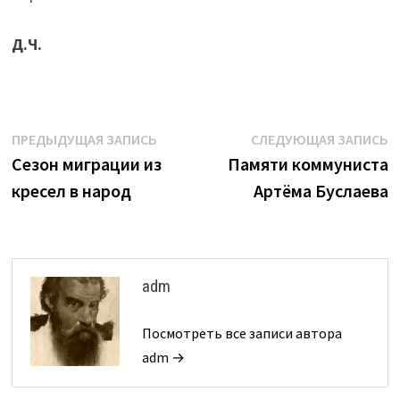
Д.Ч.
Навигация
Предыдущая
С
ПРЕДЫДУЩАЯ ЗАПИСЬ
СЛЕДУЮЩАЯ ЗАПИСЬ
запись:
з
Сезон миграции из
Памяти коммуниста
по
кресел в народ
Артёма Буслаева
записям
adm
Посмотреть все записи автора
adm →