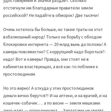
удостоверения и значки раздаёт. Сколько
отстегнули им благодарные правители земли
российской? Не падайте в обморок! Две тысячи!
Очень хотелось бы больше, но такие траты на этот
взбалмошный народ! Только на борьбу с обходом
блокировки интернета — 20 млрд вынь да положь! А
камеры повсеместно? С коррупцией надо бороться?-
надо! Вот и камеры! Правда, они стоят не в
кабинетах властвующих, а всё как-то поближе к
простолюдинам.
Но это верно! А откуда у этих простолюдинов
деньги вечно берутся?! И на аптеки, и на врачей, и на
кошечек-собачек…. а по весне — земля мешками
лихо идёт — огородничают… Заплатами не светят.