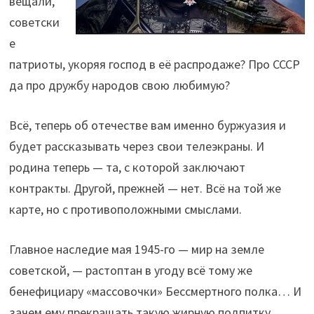
вещали,
советски
е
патриоты, укоряя господ в её распродаже? Про СССР
да про дружбу народов свою любимую?
Всё, теперь об отечестве вам именно буржуазия и
будет рассказывать через свои телеэкраны. И
родина теперь — та, с которой заключают
контракты. Другой, прежней — нет. Всё на той же
карте, но с противоположными смыслами.
Главное наследие мая 1945-го — мир на земле
советской, — растоптан в угоду всё тому же
бенефициару «массовочки» Бессмертного полка… И
зачем ему прекращать такую жирную подпитку