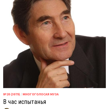
№20 (3079)
/
МНОГОГОЛОСАЯ МУЗА
В час испытанья