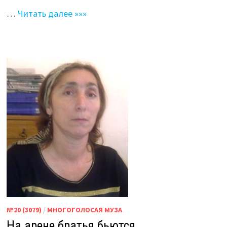
…
Читать далее »»»
№20 (3079)
/
МНОГОГОЛОСАЯ МУЗА
На арене братья бьются