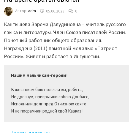
Автор:
adm
05.06.2023
0
Кантышева Зарема Дзяудиновна – учитель русского
языка и литературы. Член Союза писателей России.
Почетный работник общего образования.
Награждена (2011) памятной медалью «Патриот
России». Живет и работает в Ингушетии.
Нашим мальчикам-героям
!

В жестоком бою полегли вы, ребята,

Не дрогнув, прикрывши собою Донбасс,

Исполнили долг пред Отчизною свято

И не посрамили родной свой Кавказ!
…
Читать далее »»»