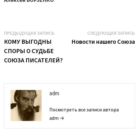
Навигация
Предыдущая
С
ПРЕДЫДУЩАЯ ЗАПИСЬ
СЛЕДУЮЩАЯ ЗАПИСЬ
запись:
з
КОМУ ВЫГОДНЫ
Новости нашего Союза
по
СПОРЫ О СУДЬБЕ
записям
СОЮЗА ПИСАТЕЛЕЙ?
adm
Посмотреть все записи автора
adm →