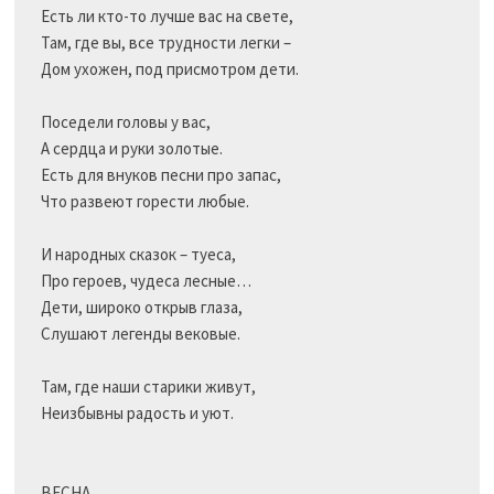
Есть ли кто-то лучше вас на свете,

Там, где вы, все трудности легки –

Дом ухожен, под присмотром дети.

Поседели головы у вас,

А сердца и руки золотые.

Есть для внуков песни про запас,

Что развеют горести любые.

И народных сказок – туеса,

Про героев, чудеса лесные…

Дети, широко открыв глаза,

Слушают легенды вековые.

Там, где наши старики живут,

Неизбывны радость и уют.

ВЕСНА
