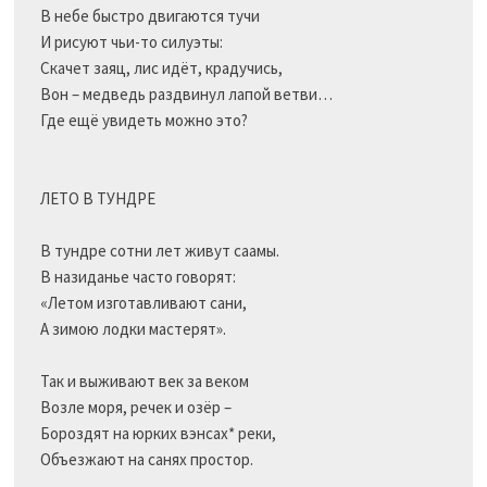
В небе быстро двигаются тучи

И рисуют чьи-то силуэты:

Скачет заяц, лис идёт, крадучись,

Вон – медведь раздвинул лапой ветви…

Где ещё увидеть можно это?

ЛЕТО В ТУНДРЕ

В тундре сотни лет живут саамы.

В назиданье часто говорят:

«Летом изготавливают сани,

А зимою лодки мастерят».

Так и выживают век за веком

Возле моря, речек и озёр –

Бороздят на юрких вэнсах* реки,

Объезжают на санях простор.
