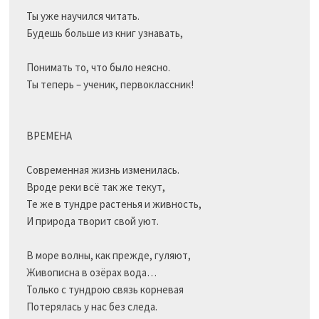
Ты уже научился читать.

Будешь больше из книг узнавать,

Понимать то, что было неясно.

Ты теперь – ученик, первоклассник!

ВРЕМЕНА

Современная жизнь изменилась.

Вроде реки всё так же текут,

Те же в тундре растенья и живность,

И природа творит свой уют.

В море волны, как прежде, гуляют,

Живописна в озёрах вода…

Только с тундрою связь корневая

Потерялась у нас без следа.
