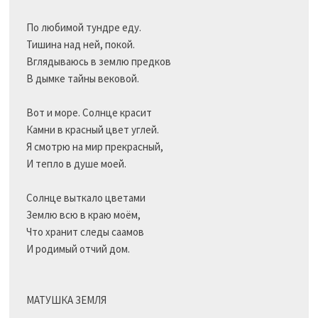
По любимой тундре еду.

Тишина над ней, покой.

Вглядываюсь в землю предков

В дымке тайны вековой.

Вот и море. Солнце красит

Камни в красный цвет углей.

Я смотрю на мир прекрасный,

И тепло в душе моей.

Солнце выткало цветами

Землю всю в краю моём,

Что хранит следы саамов

И родимый отчий дом.

МАТУШКА ЗЕМЛЯ
