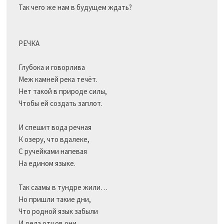
Так чего же нам в будущем ждать?

РЕЧКА

Глубока и говорлива

Меж камней река течёт.

Нет такой в природе силы,

Чтобы ей создать заплот.

И спешит вода речная

К озеру, что вдалеке,

С ручейками напевая

На едином языке.

Так саамы в тундре жили…

Но пришли такие дни,

Что родной язык забыли

И дела отцов они.
