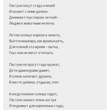
Пастухи пасут стада оленей

И кочуют с ними далеко.

Донимает гнус порою летней –

Людям и животным нелегко.

Летом солнце жаркое в зените,

Вьётся мошкара, как вражья рать,

Для оленей это время – пытка,

Гнус они не могут отогнать.

Пастухи по кругу стадо кружат,

Дети дымокурами дымят,

И олени залегают дружно,

В месте днёвки, отдыхая, спят.

А когда пониже солнце сядет,

Пастухи зальют огонь костра

И поднимут для кормленья стадо,
