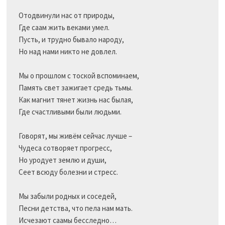
Отодвинули нас от природы,

Где саам жить веками умел.

Пусть, и трудно бывало народу,

Но над нами никто не довлел.

Мы о прошлом с тоской вспоминаем,

Память свет зажигает средь тьмы.

Как магнит тянет жизнь нас былая,

Где счастливыми были людьми.

Говорят, мы живём сейчас лучше –

Чудеса сотворяет прогресс,

Но уродует землю и души,

Сеет всюду болезни и стресс.

Мы забыли родных и соседей,

Песни детства, что пела нам мать.

Исчезают саамы бесследно…
