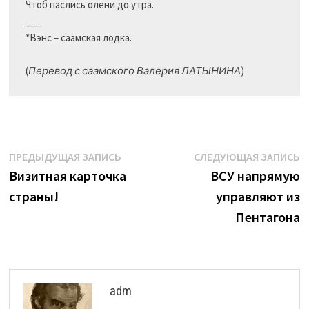
Чтоб паслись олени до утра.

___ 

*Вэнс – саамская лодка.

(
Перевод с саамского Валерия ЛАТЫНИНА
Навигация
Предыдущая
С
ПРЕДЫДУЩАЯ ЗАПИСЬ
СЛЕДУЮЩАЯ ЗАПИСЬ
запись:
з
Визитная карточка
ВСУ напрямую
по
страны!
управляют из
записям
Пентагона
adm