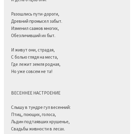
Разошлись пути-дороги,

Древний промысел забыт.

Изменил саамов многих,

Обезличивший их быт.

И живут они, страдая,

С болью глядя на места,

Где лежит земля родная,

Но уже совсем не та!

ВЕСЕННЕЕ НАСТРОЕНИЕ

Слышу в тундре гул весенний:

Птиц, поющих, голоса, 

Льдин подтаявших крушенье,

Свадьбы живности в лесах.
