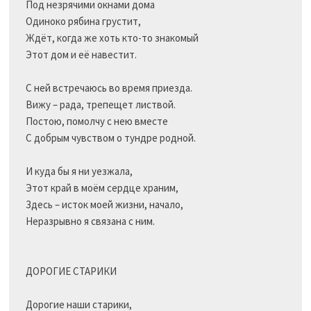
Под незрячими окнами дома

Одиноко рябина грустит,

Ждёт, когда же хоть кто-то знакомый

Этот дом и её навестит.

С ней встречаюсь во время приезда.

Вижу – рада, трепещет листвой.

Постою, помолчу с нею вместе

С добрым чувством о тундре родной.

И куда бы я ни уезжала,

Этот край в моём сердце храним,

Здесь – исток моей жизни, начало,

Неразрывно я связана с ним.

ДОРОГИЕ СТАРИКИ

Дорогие наши старики,
