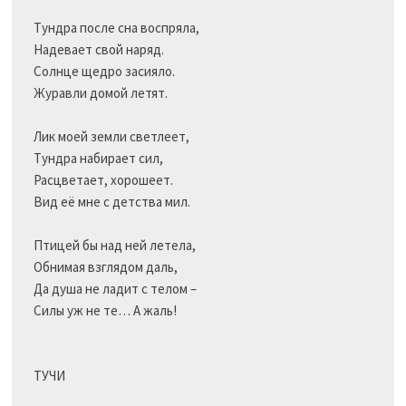
Тундра после сна воспряла,

Надевает свой наряд.

Солнце щедро засияло.

Журавли домой летят.

Лик моей земли светлеет,

Тундра набирает сил,

Расцветает, хорошеет.

Вид её мне с детства мил.

Птицей бы над ней летела,

Обнимая взглядом даль,

Да душа не ладит с телом –

Силы уж не те… А жаль!

ТУЧИ
