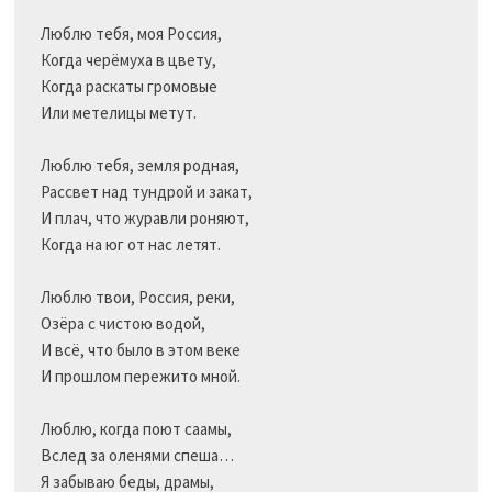
Люблю тебя, моя Россия,

Когда черёмуха в цвету,

Когда раскаты громовые

Или метелицы метут.

Люблю тебя, земля родная,

Рассвет над тундрой и закат,

И плач, что журавли роняют,

Когда на юг от нас летят.

Люблю твои, Россия, реки,

Озёра с чистою водой,

И всё, что было в этом веке

И прошлом пережито мной.

Люблю, когда поют саамы,

Вслед за оленями спеша…

Я забываю беды, драмы,
