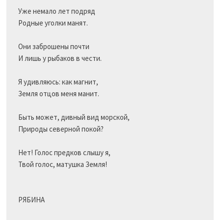
Уже немало лет подряд

Родные уголки манят.

Они заброшены почти

И лишь у рыбаков в чести.

Я удивляюсь: как магнит,

Земля отцов меня манит.

Быть может, дивный вид морской,

Природы северной покой?

Нет! Голос предков слышу я,

Твой голос, матушка Земля!

РЯБИНА
