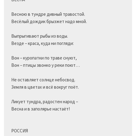
Весною в тундре дивный травостой.

Весёлый дождик брызжет надо мной.

Выпрыгивают рыбы из воды.

Везде – краса, куда ни погляди:

Вон – куропатки по траве снуют,

Вон – птицы звонко у реки поют…

Не оставляет солнце небосвод.

Земля в цветах и всё вокруг поёт.

Ликует тундра, радостен народ –

Весна и в заполярье настаёт!

РОССИЯ
