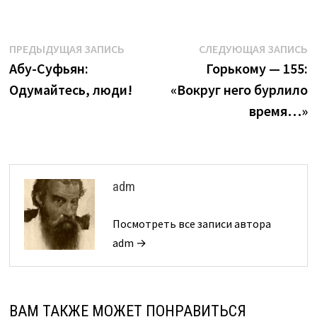
Навигация
Предыдущая
С
ПРЕДЫДУЩАЯ ЗАПИСЬ
СЛЕДУЮЩАЯ ЗАПИСЬ
запись:
з
Абу-Суфьян:
Горькому — 155:
по
Одумайтесь, люди!
«Вокруг него бурлило
записям
время…»
adm
Посмотреть все записи автора
adm →
ВАМ ТАКЖЕ МОЖЕТ ПОНРАВИТЬСЯ