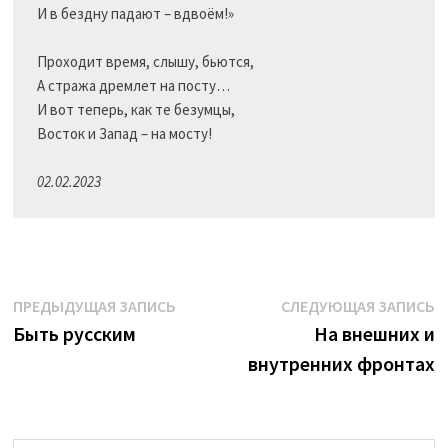
И в бездну падают – вдвоём!»

Проходит время, слышу, бьются,

А стража дремлет на посту…

И вот теперь, как те безумцы,

Восток и Запад – на мосту!

02.02.2023
Навигация
Предыдущая
С
ПРЕДЫДУЩАЯ ЗАПИСЬ
СЛЕДУЮЩАЯ ЗАПИСЬ
запись:
з
Быть русским
На внешних и
по
внутренних фронтах
записям