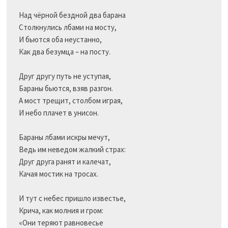
Над чёрной бездной два барана

Столкнулись лбами на мосту,

И бьются оба неустанно,

Как два безумца – на посту.

Друг другу путь не уступая,

Бараны бьются, взяв разгон.

А мост трещит, столбом играя,

И небо плачет в унисон.

Бараны лбами искры мечут,

Ведь им неведом жалкий страх:

Друг друга ранят и калечат,

Качая мостик на тросах.

И тут с небес пришло известье,

Крича, как молния и гром:

«Они теряют равновесье
