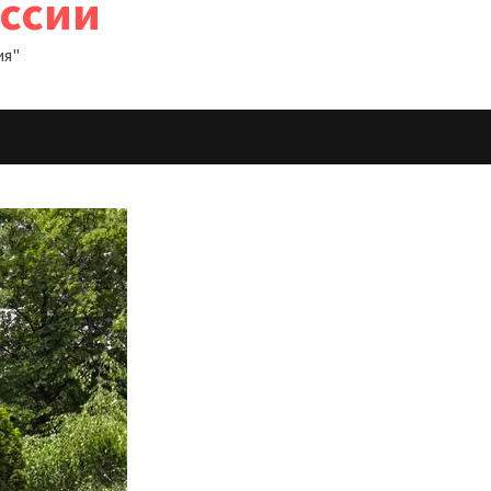
оссии
ия"