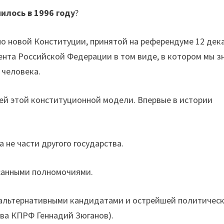
илось в 1996 году
?
 по новой Конституции, принятой на референдуме 12 дек
дента Российской Федерации в том виде, в котором мы з
 человека.
ей этой конституционной модели. Впервые в истории
а не части другого государства.
исанными полномочиями.
с альтернативными кандидатами и острейшей политичес
ава КПРФ Геннадий Зюганов).