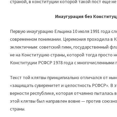
страной, в конституции которой такой пост еще не
Инаугурация без Конституц
Первую инаугурацию Ельцина 10 июля 1991 года сл
современном понимании. Церемония проходила в К
эклектичным: советский гимн, государственный фл
не на Конституцию страны, которой тогда просто н
Конституции РСФСР 1978 года с многочисленными 
Текст той клятвы принципиально отличался от ны
«защищать суверенитет и целостность РСФСР». В э
верности республике, которая отчаянно пыталась 
этой клятвы был направлен вовне — против союзног
страны.