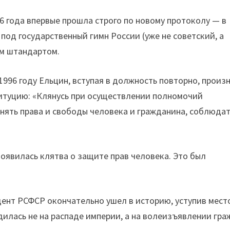
6 года впервые прошла строго по новому протоколу — в
под государственный гимн России (уже не советский, а
им штандартом.
1996 году Ельцин, вступая в должность повторно, произ
титуцию: «Клянусь при осуществлении полномочий
нять права и свободы человека и гражданина, соблюдат
»
появилась клятва о защите прав человека. Это был
дент РСФСР окончательно ушел в историю, уступив мест
дилась не на распаде империи, а на волеизъявлении гр