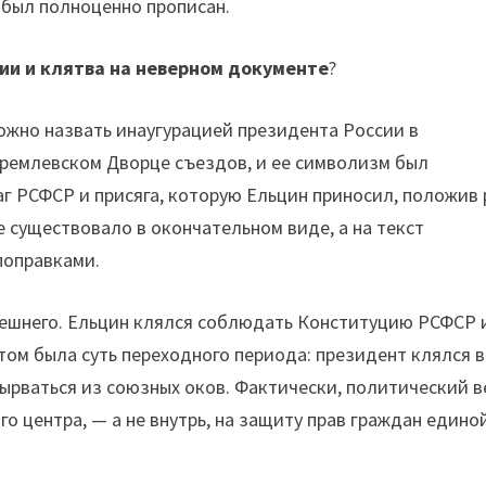
 был полноценно прописан.
ии и клятва на неверном документе
?
ожно назвать инаугурацией президента России в
ремлевском Дворце съездов, и ее символизм был
аг РСФСР и присяга, которую Ельцин приносил, положив 
е существовало в окончательном виде, а на текст
поправками.
нешнего. Ельцин клялся соблюдать Конституцию РСФСР 
том была суть переходного периода: президент клялся в
вырваться из союзных оков. Фактически, политический в
о центра, — а не внутрь, на защиту прав граждан едино