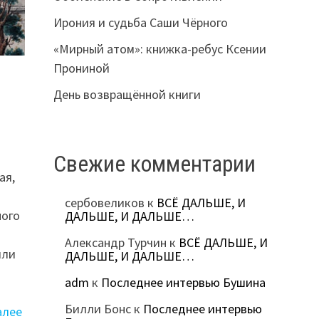
Ирония и судьба Саши Чёрного
«Мирный атом»: книжка-ребус Ксении
Прониной
День возвращённой книги
Свежие комментарии
ая,
сербовеликов
к
ВСЁ ДАЛЬШЕ, И
ного
ДАЛЬШЕ, И ДАЛЬШЕ…
Александр Турчин
к
ВСЁ ДАЛЬШЕ, И
или
ДАЛЬШЕ, И ДАЛЬШЕ…
adm
к
Последнее интервью Бушина
Билли Бонс
к
Последнее интервью
алее