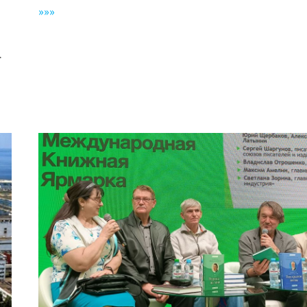
»»»
.