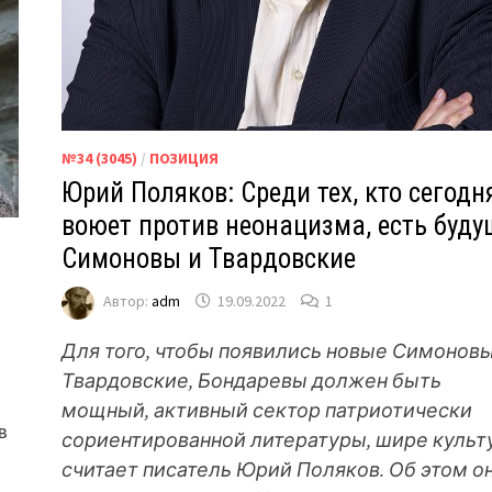
№34 (3045)
/
ПОЗИЦИЯ
Юрий Поляков: Среди тех, кто сегодн
воюет против неонацизма, есть буду
Симоновы и Твардовские
Автор:
adm
19.09.2022
1
Для того, чтобы появились новые Симоновы
Твардовские, Бондаревы должен быть
мощный, активный сектор патриотически
в
сориентированной литературы, шире культ
считает писатель Юрий Поляков. Об этом о