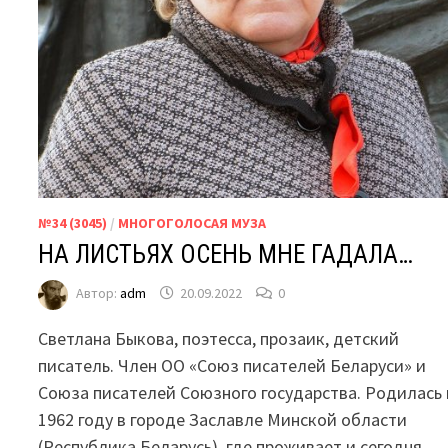
№34 (3045)
/
МНОГОГОЛОСАЯ МУЗА
НА ЛИСТЬЯХ ОСЕНЬ МНЕ ГАДАЛА…
Автор:
adm
20.09.2022
0
Светлана Быкова, поэтесса, прозаик, детский
писатель. Член ОО «Союз писателей Беларуси» и
Союза писателей Союзного государства. Родилась 
1962 году в городе Заславле Минской области
(Республика Беларусь), где проживает и сегодня.