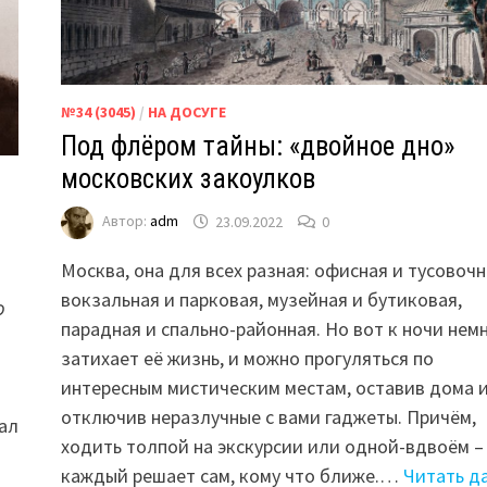
№34 (3045)
/
НА ДОСУГЕ
Под флёром тайны: «двойное дно»
московских закоулков
Автор:
adm
23.09.2022
0
Москва, она для всех разная: офисная и тусовочн
вокзальная и парковая, музейная и бутиковая,
о
парадная и спально-районная. Но вот к ночи нем
затихает её жизнь, и можно прогуляться по
интересным мистическим местам, оставив дома 
отключив неразлучные с вами гаджеты. Причём,
ал
ходить толпой на экскурсии или одной-вдвоём –
каждый решает сам, кому что ближе.…
Читать д