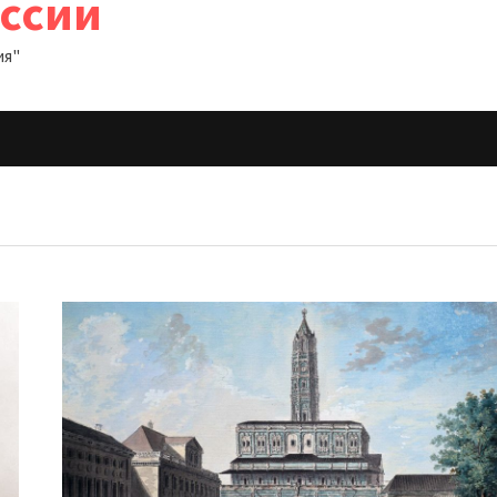
оссии
ия"