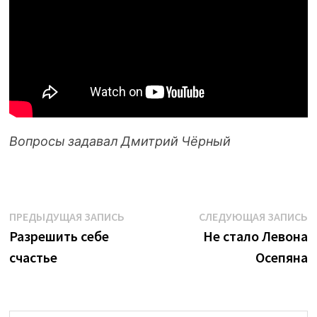
Вопросы задавал Дмитрий Чёрный
Навигация
Предыдущая
С
ПРЕДЫДУЩАЯ ЗАПИСЬ
СЛЕДУЮЩАЯ ЗАПИСЬ
запись:
з
Разрешить себе
Не стало Левона
по
счастье
Осепяна
записям