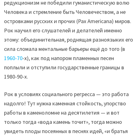
редукционизм не победили гуманистическую волю
Человека и стремление быть Человечеством, а не
островками русских и прочих (Pax Americana) миров.
Рок научил его слушателей и делателей именно
этому: объединительная, роднящая разноязыких его
сила сломала ментальные барьеры ещё до того (в
1960-70
-х), как под напором пламенных песен
поплыли и отступили государственные границы в
1980-90-х.
Рок в условиях социального регресса — это работа
надолго! Тут нужна каменная стойкость, упорство
работы в каменоломне на десятилетия — и вот
только тогда «вода камень точит», тогда можно
увидеть плоды посеянных в песнях идей, «и братья