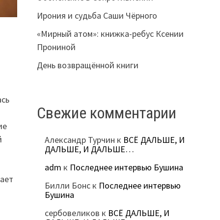
Ирония и судьба Саши Чёрного
«Мирный атом»: книжка-ребус Ксении
Прониной
День возвращённой книги
ась
Свежие комментарии
ие
й
Александр Турчин
к
ВСЁ ДАЛЬШЕ, И
ДАЛЬШЕ, И ДАЛЬШЕ…
adm
к
Последнее интервью Бушина
жает
Билли Бонс
к
Последнее интервью
Бушина
сербовеликов
к
ВСЁ ДАЛЬШЕ, И