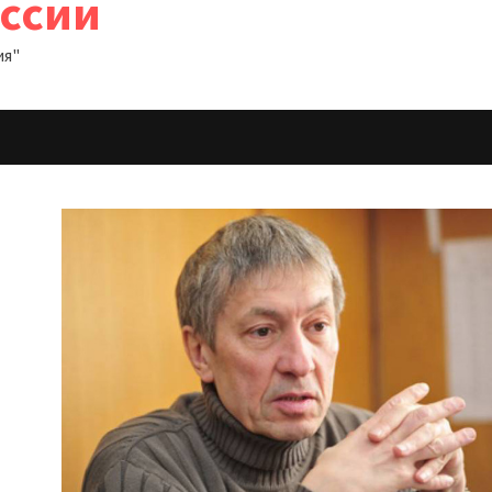
оссии
ия"