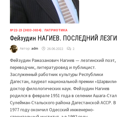
№22-23 (3033-3034)
/
ПАТРИОТИКА
Фейзудин НАГИЕВ. ПОСЛЕДНИЙ ЛЕЗГ
Автор:
adm
26.06.2022
2
Фейзудин Рамазанович Нагиев — лезгинский поэт,
переводчик, литературовед и публицист.
Заслуженный работник культуры Республики
Дагестан, лауреат национальной премии «Шарвили»
доктор филологических наук. Фейзудин Нагиев
родился в феврале 1951 года в селении Ашага-Стал
Сулейман-Стальского района Дагестанской АССР. В
1977 году окончил Одесский инженерно-
строительный институт, а в 1992 году —