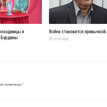
роходимцы и
Война становится привычкой
 Бурдины
07.07.2022
оля помечены
*