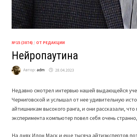
№15 (3074)
/
ОТ РЕДАКЦИИ
Нейропаутина
Автор:
adm
28.04.2023
Недавно смотрел интервью нашей выдающейся учен
Черниговской и услышал от нее удивительную исто
айтишникам высокого ранга, и они рассказали, что
эксперимента компьютер повел себя очень странно,
На днях Илон Маск и еще тысяча айтиэкспертов по