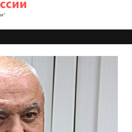
оссии
ия"