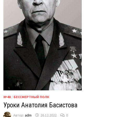
№48
/
БЕССМЕРТНЫЙ ПОЛК
Уроки Анатолия Басистова
Автор:
adm
26.12.2022
0