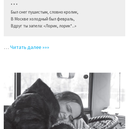
* * *

Был снег пушистым, словно кролик,

В Москве холодный был февраль,

Вдруг ты запела: «Лорик, лорик*...»
…
Читать далее »»»