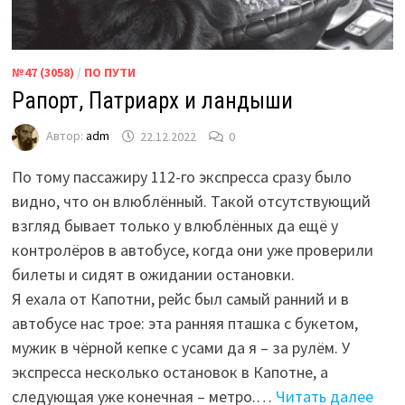
№47 (3058)
/
ПО ПУТИ
Рапорт, Патриарх и ландыши
Автор:
adm
22.12.2022
0
По тому пассажиру 112-го экспресса сразу было
видно, что он влюблённый. Такой отсутствующий
взгляд бывает только у влюблённых да ещё у
контролёров в автобусе, когда они уже проверили
билеты и сидят в ожидании остановки.
Я ехала от Капотни, рейс был самый ранний и в
автобусе нас трое: эта ранняя пташка с букетом,
мужик в чёрной кепке с усами да я – за рулём. У
экспресса несколько остановок в Капотне, а
следующая уже конечная – метро.…
Читать далее