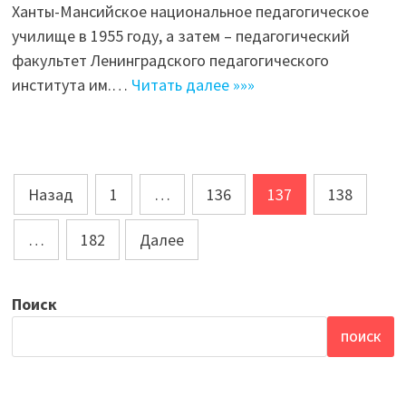
Ханты-Мансийское национальное педагогическое
училище в 1955 году, а затем – педагогический
факультет Ленинградского педагогического
института им.…
Читать далее »»»
Навигация
Назад
1
…
136
137
138
по
…
182
Далее
записям
Поиск
ПОИСК