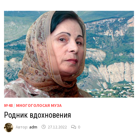
№48
/
МНОГОГОЛОСАЯ МУЗА
Родник вдохновения
Автор:
adm
27.12.2022
0